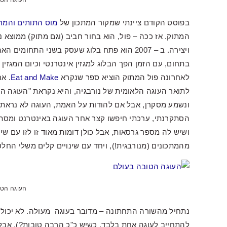
העוגה הטו
בפוסט הקודם ציינתי שמקור המתכון של
מוס התותים והמ
המתוק. אז ככה – פול, הוא בחור חביב (וגם מתוק) ממוצא נו
ויצירה. ב – 2007 הוא פתח בלוג שעסק בשני התח
בתחום, עם הזמן הפך הבלוג למגזין אינטרנטי וכיום המגזין
לאחרונה פול המתוק הוציא ספר שנקרא
Eat and Make
. א
ונשמע מסקרן, אבל אם להודות על האמת, העוגה לא נראתה
הסתקרנתי, ערכתי חיפשו קצר אחר העוגה באינטרנט ומסתבר 
ושיש לה מספר גרסאות, אבל כולן דומות מאוד זו לזו עם שי
מהמתכונים (מנורבגית!), ויחד עם שינויים קלים משלי החל
העוגה הטו
נתחיל מהשורה התחתונה – מדובר בעוגה מעולה. לא יכולה
להתחייב לעוגה אחת בלבד, כשיש כ"כ הרבה טובות?), אבל ז