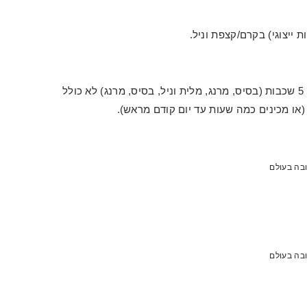
ייצוגי) בקרם/קצפת וניל.
מכסים מעל בחצי השני של העוגה. כך שמתקבלת עוגה עם 5 שכבות (בסיס, מרנג, מלית וניל, בסיס, מרנג) לא כולל
ו מכינים כמה שעות עד יום קודם מראש).
בה בעולם
בה בעולם