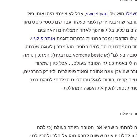
בה בעולם
רשמלו
הוא של
sweet paul
, אבל לא ציינתי מיהו אותו פול
רבגי שחי בניו יורק ולפניי כעשור עבד שם כסטייליסט מזון
ומים האהובים עליו, בלוג שהפך לאחד המצליחים והאהובים
 שלו מודפס ונמכר בחנויות נבחרות דוגמת
אנתרופולוג'י
.
חד מהמתכונים הבולטים בספר, הוא מתכון לעוגה שזכתה
לתואר העוגה הלאומית של נורבגיה, והיא נקראת "העוגה הטובה בעולם" (או verdens beste בנורבגית). המתכון נראה
 לי באמת כעוגה הטובה בעולם… אבל כיוון שמאוד
שזו אכן עוגה אהובה ומאוד פופולרית ולא רק בנורבגיה,
נויים קלים. הודות לגוגל טרנסלייט הצלחתי לתרגם כמה
טתי לנסות להכין את העוגה המהוללת.
בה בעולם
 להתחייב שהיא אכן הטובה ביותר בעולם (כי למה
ו לחלוטין עוגה ששווה לחבק חזק אל הלב ולהכין למי