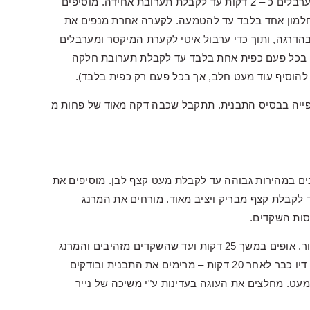
בקערת המיקסר עם וו גיטרה שמים את החמאה והסוכר, מערבלים כ – 2 דקות עד לקבלת תערובת אחידה. מוסיפים
חלמון אחד בלבד עד להטמעה. לקערה אחרת מנפים את
דרגה, ותוך כדי ערבול איטי לקערת המיקסר ומערבלים
 בכל פעם כפית אחת בלבד עד לקבלת תערובת חלקה
להוסיף עוד מעט חלב, אך בכל פעם רק כפית בלבד).
אפייה בבסיס התבנית. תתקבל שכבה דקה מאוד של פחות מ
ם במהירות גבוהה עד לקבלת מעט קצף לבן. מוסיפים את
קות במהירות גבוהה עד לקבלת קצף מבריק ויציב מאוד. מורחים את המרנג
סות השקדים.
מעבירים את התבנית לחלק התחתון, הנמוך ביותר של התנור. אופים במשך 25 דקות ועד שהשקדים מזהיבים והמרנג
יציב (אם אופים בתבנית זכוכית ניתן לבדוק אם הבסיס אפוי דיו כבר לאחר 20 דקות – מרימים את התבנית ובודקים
עט. מחלצים את העוגה בעדינות ע"י משיכה של נייר