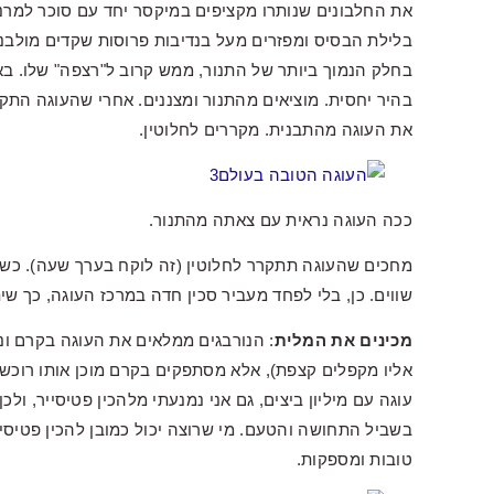
את החלבונים שנותרו מקציפים במיקסר יחד עם סוכר למרנג
בלילת הבסיס ומפזרים מעל בנדיבות פרוסות שקדים מולבנים
בחלק הנמוך ביותר של התנור, ממש קרוב ל"רצפה" שלו. בא
בהיר יחסית. מוציאים מהתנור ומצננים. אחרי שהעוגה התקר
את העוגה מהתבנית. מקררים לחלוטין.
ככה העוגה נראית עם צאתה מהתנור.
מחכים שהעוגה תתקרר לחלוטין (זה לוקח בערך שעה). כשה
שווים. כן, בלי לפחד מעביר סכין חדה במרכז העוגה, כך שי
מכינים את המלית
: הנורבגים ממלאים את העוגה בקרם וני
אליו מקפלים קצפת), אלא מסתפקים בקרם מוכן אותו רוכשים 
עוגה עם מיליון ביצים, גם אני נמנעתי מלהכין פטיסייר, ול
בשביל התחושה והטעם. מי שרוצה יכול כמובן להכין פטיסי
טובות ומספקות.