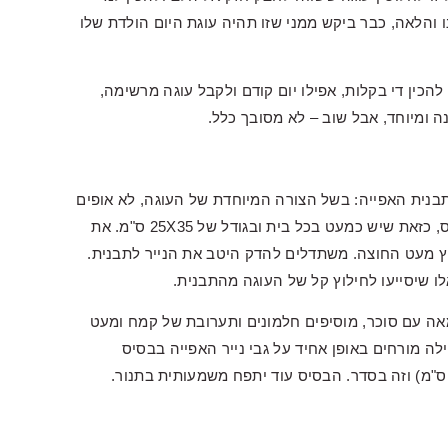
 והלאה, כבר ביקש ממני שזו תהיה עוגת היום הולדת שלו
ין די בקלות, אפילו יום קודם ולקבל עוגה מרשימה,
ה ומיוחד, אבל שוב – לא מסובך כלל.
תבנית האפייה: בשל הצורה המיוחדת של העוגה, לא אופים
אותה בתבנית אפייה סטנדרטית. אני אפיתי בתבנית פיירקס, כזאת שיש כמעט בכל בית ובגודל של 25X35 ס"מ. את
יץ מעט החוצה. משתדלים להדק היטב את הנייר לתבנית.
לו שיסייעו לחילוץ קל של העוגה מהתבנית.
ה עם סוכר, מוסיפים חלמונים ותערובת של קמח ומעט
 מורחים באופן אחיד על גבי נייר האפייה בבסיס