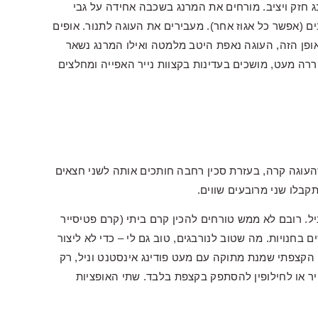
 חזק ויציב. מורחים את המרנג בשכבה אחידה על גבי
 (אפשר כל אגוז אחר). מעבירים את העוגה לתנור. אופים
ופן הזה, העוגה נאפת היטב מלמטה ואילו המרנג נשאר
רה מעט, מושכים בעדינות בקצוות נייר האפייה ומחלצים
עוגה קרה, בעזרת סכין רחבה חותכים אותה לשני חצאים
תקבלו שני מרובעים שווים.
ל. רובם לא ממש טורחים להכין קרם ביתי (קרם פטיסייר
בחנויות. מה שטוב לנורבגים, טוב גם לי – כדי לא ליצור
כן הקצפתי שמנת מתוקה עם מעט פודינג אינסטנט וניל, רק
יר או לחילופין להסתפק בקצפת בלבד. שתי האופציות