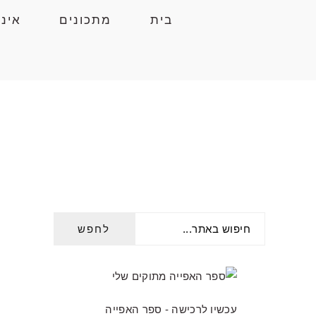
Skip
Skip
Skip
בית
מתכונים
אינ
to
to
to
primary
primary
main
navigation
content
sidebar
חיפוש
PRIMARY
באתר...
SIDEBAR
עכשיו לרכישה - ספר האפייה