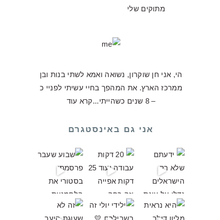
מתוקים שלי
הי, אני חן שוקרון, נשואה ואמא לשתי בנות ובן
ממרכז הארץ. את המהפך בחיי עשיתי לפניי כ
– 8 שנים כשהייתי...
קרא עוד
אני גם באינסטגרם
קוויטים כע
תי בסטורי את הלחמניות בצל האלו וקיבל
נה אבל היא
אני לא מתביישת להגיד שהעו
ר השחור משנות השמונים עשתה פתאום קא