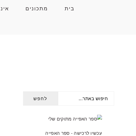
Skip
Skip
Skip
בית
מתכונים
אינ
to
to
to
primary
primary
main
navigation
content
sidebar
חיפוש
PRIMARY
באתר...
SIDEBAR
עכשיו לרכישה - ספר האפייה