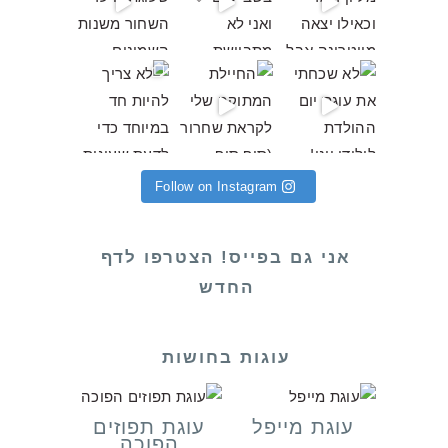
 והחודש הע
רור (סוף סוף אחרי שירות
ות חד במיוחד כדי לדעת שעוגות גבינה הן א
Follow on Instagram
אני גם בפייס! הצטרפו לדף
החדש
עוגות בחושות
עוגת מייפל
עוגת תפוזים
הפוכה