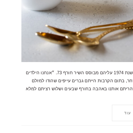
אני ילדת בייבי בום של מלחמת יום כיפור, משתייכת לילידי שנת 1974 עליהם מבוסס השיר חורף 73. ״אנחנו הילדים
, בתום הקרבות הייתם גברים עייפים שהודו למזלם
כשהריתם אותנו באהבה בחורף שבעים ושלוש רציתם למלא
עוד