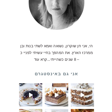
הי, אני חן שוקרון, נשואה ואמא לשתי בנות ובן
ממרכז הארץ. את המהפך בחיי עשיתי לפניי כ
– 8 שנים כשהייתי...
קרא עוד
אני גם באינסטגרם
ולדת שלכם
לו על עוגת ביסקוויטים כע
אלו וקיבל
ילו יצאה מויטרינה אבל היא
ה בשבילכם 💛 ואני לא מתביישת להגיד שהעו