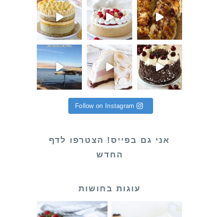
 פתאום קא
ת לילידי יוני! והחודש הע
 שלי לקראת שחרור (סוף סוף אחרי שירות
Follow on Instagram
אני גם בפייס! הצטרפו לדף
החדש
עוגות בחושות