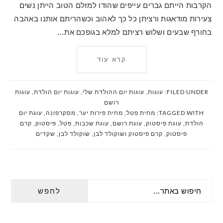
הקרבות הייתם גברים עייפים שהודו למזלם הטוב הייתן נשים
צעירות מודאגות ורציתן כל כך לאהוב וכשהריתם אותנו באהבה
בחורף שבעים ושלוש רציתם למלא בגופכם את…
קרא עוד
FILED UNDER:
עוגות
,
עוגות יום ההולדת שלי
,
עוגות יום הולדת
,
עוגות
רושם
TAGGED WITH:
מחית פטל
,
מחית פירות יער
,
מסקרפונה
,
עוגת יום
הולדת
,
עוגת פיסטוק
,
עוגת רושם
,
עוגת שכבות
,
פטל
,
פיסטוק
,
קרם
פיסטוק
,
קרם פיסטוק ושוקולד לבן
,
שוקולד לבן
,
שקדים
PRIMARY
חיפוש
SIDEBAR
באתר...