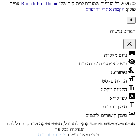
© 2026 כל הזכויות שמורות למתוקים שלי
Brunch Pro Theme
אמיר
פולק:
הקמת אתרי וורדפרס
תפריט נגישות
close
פתיחה
keyboard
ניווט מקלדת
וסגירה
של
visibility_off
ביטול אנימציות / הבהובים
תפריט
nights_stay
הנגישות
Contrast
format_size
הגדלת טקסט
text_fields
הקטנת טקסט
font_download
גופן קריא
title
סימון כותרות
link
סימון קישורים ולחצנים
אנחנו משתמשים בקובצי קוקיז
לתפעול, סטטיסטיקה ושיווק. תוכל לבחור
אהבה
favorite
מופעל ב
ע״י
עמית מורנו
העדפות בכל עת.
חיוני: תמיד פעיל
•
מדיניות פרטיות