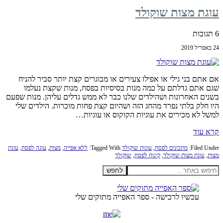
עוגת מצות שוקולד
6 תגובות
24 באפריל 2019
אם אתם בני גילי או אפילו צעירים או מבוגרים קצת יותר סביר להניח
שגם אתם גדלתם על כמה מנות בסיסיות בפסח, מנות שקצת נעלמו
בשנים האחרונות ושהילדים שלנו כבר לא ממש גדלים עליהן. מנות שפעם
היו חלק בלתי נפרד מהחג הזה ושהיום קצת פחות מוכרות. הילדים שלי
למשל לא מכירים את עוגיות הקוקוס או עוגיות…
קרא עוד
Filed Under:
מתכונים לפסח
,
עוגות שוקולד
Tagged With:
ללא אפייה
,
מצות
,
עוגה לפסח
,
עוגת
מצות
,
עוגת מצות שוקולד
,
קינוח לפסח
,
שוקולד
חיפוש
Primary
באתר...
Sidebar
עכשיו לרכישה - ספר האפייה מתוקים שלי