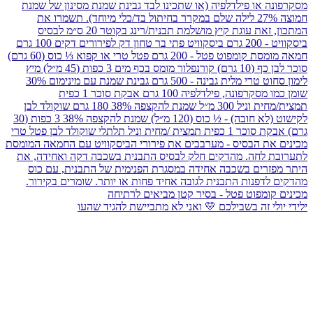
ילידי יולי זה בשבילכם 💛 ואני לא מתביישת להגיד שהעו