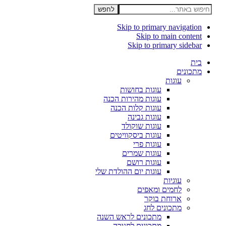
חיפוש
באתר...
Skip to primary navigation
Skip to main content
Skip to primary sidebar
בית
מתכונים
עוגות
עוגות בחושות
עוגות מהירות הכנה
עוגות קלות הכנה
עוגות גבינה
עוגות שוקולד
עוגות ביסקוויטים
עוגות פרי
עוגות שמרים
עוגות רושם
עוגות יום ההולדת שלי
עוגיות
לחמים ומאפים
ארוחת בוקר
מתכונים לחג
מתכונים לראש השנה
מתכונים לחנוכה