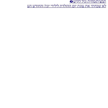
לא שכחתי את עוגת יום ההולדת לילידי יוני! והחודש הע