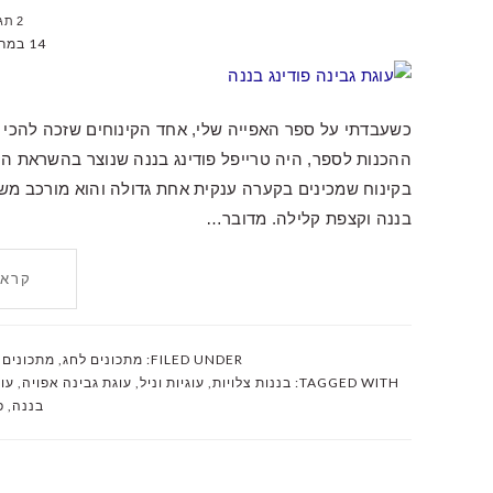
2 תגובות
14 במרץ 2024
כשעבדתי על ספר האפייה שלי, אחד הקינוחים שזכה להכי
ההכנות לספר, היה טרייפל פודינג בננה שנוצר בהשראת הקי
בקינוח שמכינים בקערה ענקית אחת גדולה והוא מורכב משכבו
בננה וקצפת קלילה. מדובר…
קרא 
FILED UNDER:
מתכונים לחג
,
מתכונים 
TAGGED WITH:
בננות צלויות
,
עוגיות וניל
,
עוגת גבינה אפויה
,
עו
בננה
,
פ