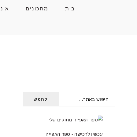
Skip
Skip
Skip
בית
מתכונים
אינ
to
to
to
primary
primary
main
navigation
content
sidebar
חיפוש
PRIMARY
באתר...
SIDEBAR
עכשיו לרכישה - ספר האפייה