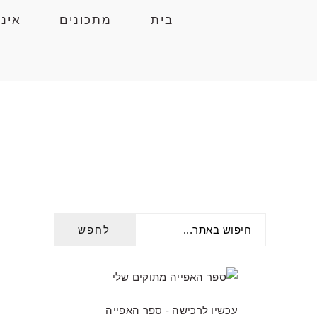
Skip
Skip
Skip
בית
מתכונים
אינ
to
to
to
primary
primary
main
navigation
content
sidebar
חיפוש
PRIMARY
באתר...
SIDEBAR
עכשיו לרכישה - ספר האפייה