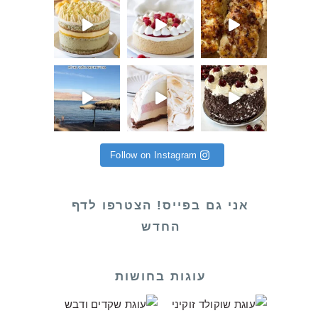
 פתאום קא
ת לילידי יוני! והחודש הע
 שלי לקראת שחרור (סוף סוף אחרי שירות
Follow on Instagram
אני גם בפייס! הצטרפו לדף
החדש
עוגות בחושות