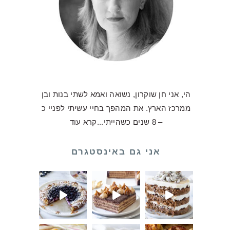
הי, אני חן שוקרון, נשואה ואמא לשתי בנות ובן
ממרכז הארץ. את המהפך בחיי עשיתי לפניי כ
– 8 שנים כשהייתי...
קרא עוד
אני גם באינסטגרם
ולדת שלכם
לו על עוגת ביסקוויטים כע
אלו וקיבל
ילו יצאה מויטרינה אבל היא
ה בשבילכם 💛 ואני לא מתביישת להגיד שהעו