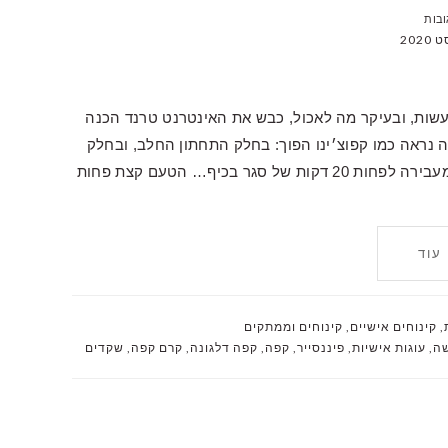
עשות, ובעיקר מה לאכול, כבש את האינטרנט טרנד הכנה
נראה כמו קפוצ׳ינו הפוך: בחלק התחתון החלב, ובחלק
העליון קצף קפה סמיך ומבריק. ההכנה שלו קלה ופשוטה ומעבירה לפחות 20 דקות של סגר בכיף… הטעם קצת פחות
עוד
,
קינוחים אישיים
,
קינוחים וממתקים
שה
,
עוגות אישיות
,
פיננסייר
,
קפה
,
קפה דלגונה
,
קרם קפה
,
שקדים