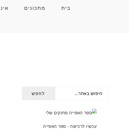
Skip
Skip
Skip
בית
מתכונים
אינ
to
to
to
primary
primary
main
navigation
content
sidebar
חיפוש
PRIMARY
באתר...
SIDEBAR
עכשיו לרכישה - ספר האפייה