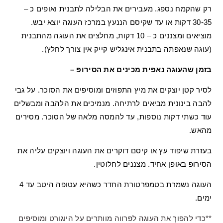
רק שהקמח נספג. מעבירים את הבלילה לתבנית ואופים כ –
30-35 דקות או עד שקיסם הננעץ במרכז העוגה יוצא יבש.
מוציאים ומצננים כ – 10 דקות, מחלצים את העוגה מהתבנית
(עוגה שנאפתה בתבנית אינגליש קייק אין צורך לחלץ).
בזמן שהעוגה נאפית מכינים את הסירופ –
לסיר קטן יוצקים את מיץ התפוזים ומוסיפים את הסוכר. על גבי
להבה בינונית מביאים לרתיחה. מנמיכים את הלהבה ומבשלים
עוד כשתי דקות נוספות, עד להמסה מלאה של הסוכר. מסירים
מהאש.
בעזרת שיפוד עץ או קיסם דוקרים את העוגה ויוצקים עליה את
הסירופ באופן אחיד. מצננים לחלוטין.
העוגה נשמרת בטמפרטורת החדר כשהיא עטופה היטב עד 4
ימים.
**כדי להפוך את העוגה לפרווה מוותרים על היוגורט ומוסיפים