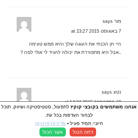
מור
says
7 באוגוסט 2015 at 23:27
היי חן הכנתי את העוגה שלך והיא ממש טעימה
..אבל היא מתפוררת את יכולה להגיד לי אולי למה ?
נטע
says
10 בספטמבר 2015 at 14:34
אנחנו משתמשים בקובצי קוקיז
לתפעול, סטטיסטיקה ושיווק. תוכל
היי חן, אפשר לקבל טיפים להוציא עוגה מתבנית
לבחור העדפות בכל עת.
כזאת בלי שהיא תתרק ? זה כל הזמן קורה לי…:(
חיוני: תמיד פעיל
•
מדיניות פרטיות
דחה הכול
אשר הכול
העדפות קוקיז
לצערי מכירה את העניין הזה היטב, הנה השיטה