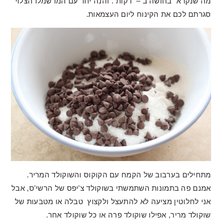
מה שנקרא "בחושה ב – דקות". והנה יחד עם המרשמלו הצלוי
סגרתם לכם את הקינוח ליום העצמאות.
מתחילים בערבוב של הקמח עם הקוקוס והשוקולד המריר.
אמנם פה בתמונות השתמשתי בשוקולד צ'יפס של הרשי'ס, אבל
אני לחלוטין מציעה לא להתעצל ולקצוץ טבלה או מטבעות של
שוקולד מריר, אפילו שוקולד פרה או כל שוקולד אחר.