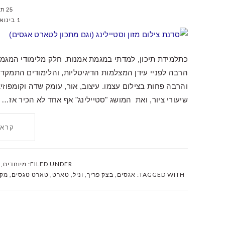
25 תגובות
1 בינואר 2011
הרבה לפניי עידן המצלמות הדיגיטליות, והלימודים התמקד
והרבה פחות בצילום עצמו. עיצוב, אור, עומק שדה וקומפוז
שיעורי ציור, ואת המושג "סטיילינג" אף אחד לא הכיר אז…
קרא 
FILED UNDER:
מיוחדים
,
TAGGED WITH:
אגסים
,
בצק פריך
,
וניל
,
טארט
,
טארט טגסים
,
מקל