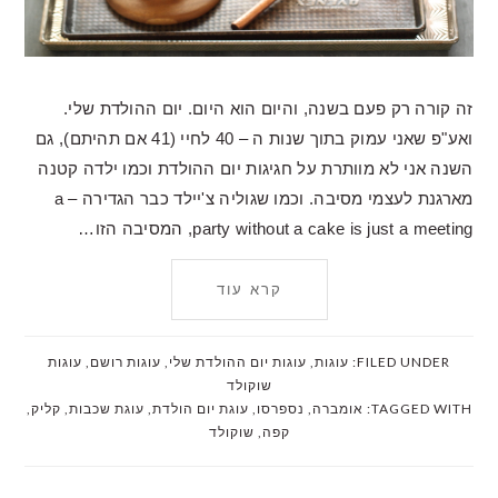
זה קורה רק פעם בשנה, והיום הוא היום. יום ההולדת שלי.
ואע"פ שאני עמוק בתוך שנות ה – 40 לחיי (41 אם תהיתם), גם
השנה אני לא מוותרת על חגיגות יום ההולדת וכמו ילדה קטנה
מארגנת לעצמי מסיבה. וכמו שגוליה צ'יילד כבר הגדירה – a
party without a cake is just a meeting, המסיבה הזו…
קרא עוד
FILED UNDER:
עוגות
,
עוגות יום ההולדת שלי
,
עוגות רושם
,
עוגות
שוקולד
TAGGED WITH:
אומברה
,
נספרסו
,
עוגת יום הולדת
,
עוגת שכבות
,
קליק
,
קפה
,
שוקולד