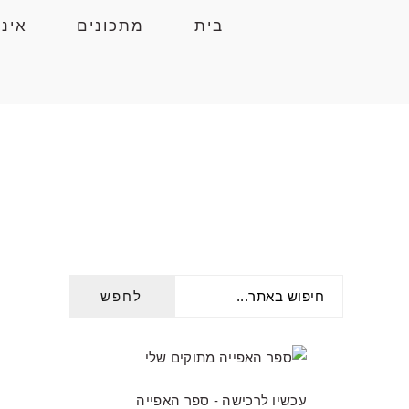
Skip
Skip
Skip
בית
מתכונים
אינ
to
to
to
primary
primary
main
navigation
content
sidebar
חיפוש
PRIMARY
באתר...
SIDEBAR
עכשיו לרכישה - ספר האפייה