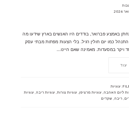
ניי 26 שנה כשהחלטנו להתחתן באמצע פברואר, בודדים היו האנשים בארץ שידעו מה
 התנהל כמו יום חולין רגיל. בלי הצעות מפתות מבתי עסק
וחד ויקר במסעדות. מאמינה שאם היינו…
עוד
FIL
עוגיות
ות ליום האהבה
,
עוגיות מרציפן
,
עוגיות צורות
,
עוגיות ריבה
,
עוגיות
ים
,
ריבה
,
שקדים