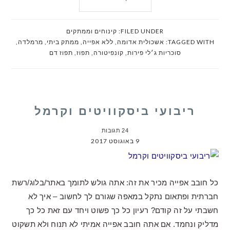
FILED UNDER:
קינוחים וממתקים
TAGGED WITH:
אשכולית אדומה
,
ללא אפייה
,
ממתק ביתי
,
מרמלדה
,
סוכריות ג׳לי פירות
,
קונפיטורה
,
תפוז
,
תפוז דם
ריבועי ביסקוויטים וקרמל
24 תגובות
9 באוגוסט 2017
כל חובב אפייה מכיר את זה: אתה גולש לתומך באתר/בלוג/רשת
חברתית ופתאום נתקל במאפה שגורם לך לחשוב – איך לא
חשבתי על זה קודם? רעיון כל כך פשוט ויחד עם זאת כל כך
מדליק ונחמד. אם אתה חובב אפייה אמיתי לא תנוח ולא תשקוט