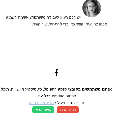
יש לכם רעיון לעבודה משותפת? אשמח לשמוע
מכם! צרו איתי קשר כאן כדי להתחיל.
צור קשר…
אנחנו משתמשים בקובצי קוקיז
לתפעול, סטטיסטיקה ושיווק. תוכל
לבחור העדפות בכל עת.
מדיניות פרטיות
|
הצהרת נגישות
חיוני: תמיד פעיל
•
מדיניות פרטיות
© 2026 כל הזכויות שמורות למתוקים שלי
BRUNCH PRO THEME
אמיר
פולק:
הקמת אתרי וורדפרס
דחה הכול
אשר הכול
העדפות קוקיז