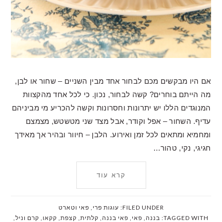
אם היו מבקשים מכם לבחור אחד מבין השניים – שחור או לבן,
מה הייתם בוחרים? קשה לבחור, נכון. כי לכל אחד מהקצוות
המנוגדים הללו יש יתרונות וחסרונות וקשה להכריע מי מביניהם
עדיף. השחור – אפל וקודר, אבל מצד שני מטשטש, מצמצם
ומחמיא ומתאים לכל זמן ואירוע. הלבן – חיוור ובהיר אך מאידך
חגיגי, נקי, טהור…
קרא עוד
FILED UNDER:
עוגות פרי
,
פאי וטארט
TAGGED WITH:
בננה
,
פאי
,
פאי בננה
,
קלתית
,
קצפת
,
קקאו
,
קרם וניל
,