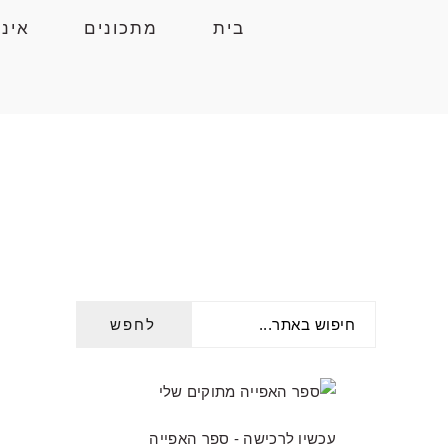
Skip
Skip
Skip
בית
מתכונים
אינ
to
to
to
primary
primary
main
navigation
content
sidebar
חיפוש
PRIMARY
באתר...
SIDEBAR
עכשיו לרכישה - ספר האפייה