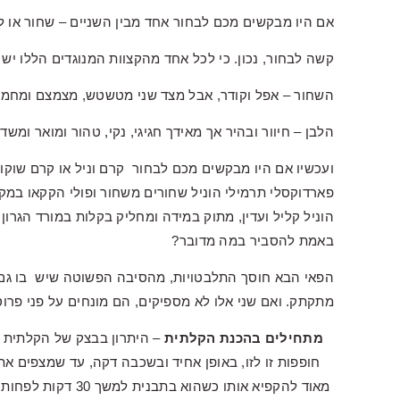
אם היו מבקשים מכם לבחור אחד מבין השניים – שחור או ל
קשה לבחור, נכון. כי לכל אחד מהקצוות המנוגדים הללו יש 
השחור – אפל וקודר, אבל מצד שני מטשטש, מצמצם ומחמיא 
הלבן – חיוור ובהיר אך מאידך חגיגי, נקי, טהור ומואר ומשדר 
ועכשיו אם היו מבקשים מכם לבחור קרם וניל או קרם שוקול
פארדוקסלי תרמילי הוניל שחורים משחור ופולי הקקאו במק
הוניל קליל ועדין, מתוק במידה ומחליק בקלות במורד הגרון 
באמת להסביר במה מדובר?
הפאי הבא חוסך התלבטויות, מהסיבה הפשוטה שיש בו גם מז
מתקתק. ואם שני אלו לא מספיקים, הם מונחים על פני פרוסו
מתחילים בהכנת הקלתית
– היתרון בבצק של הקלתית הז
חופפות זו לזו, באופן אחיד ובשכבה דקה, עד שמצפים א
מאוד להקפיא אותו כש