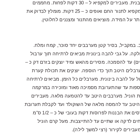
כאשר כל חתיכה חופפת לשנייה. כך עד לציפוי מלא של התבנית. מעבירים למקפיא ל – 30 דקות לפחות. מחממים
תנור ל – 180 מעלות. מעבירים את הבצק הקפוא הישר מהמקפיא לתנור החם ואופים כ – 25 דקות. מומלץ לבדוק את
ר על המידה. מוציאים מהתנור ומצננים לחלוטין.
ד את החלמונים ו – 1 כוס (250 מ"ל) חלב. במקביל, בסיר קטן מערבבים יחד סוכר, קמח ומלח.
ת חלקה. על גבי להבה בינונית מביאים לרתיחה תוך ערבול
) עד להסמכה. מסירים מהאש ומיד יוצקים בזרם דק כ –
רבלים היטב תוך כדי הוספה. יוצקים את תכולת קערת
 על להבה בינונית. מערבלים כל הזמן. מביאים לרתיחה
להבה, ממשיכים לבשל עוד כ – 3-4 דקות נוספות עד שהתערובת מסמיכה מאוד ומזכירה במרקמה
ת הוניל. מערבבים היטב עד להטמעה מלאה. מעבירים
היטב עד להמסה מלאה של השוקולד ועד לקבלת תערובת
חלקה. מצננים כ – 5 דקות את שתי התערובות. בינתיים פורסים את הבננות לפרוסות דקות בעובי של כ – 1/2 ס"מ
חים לדקה או שתיים עד להתייצבות. מעל קרם הוניל
בירים לקירור (רצי למשך לילה).