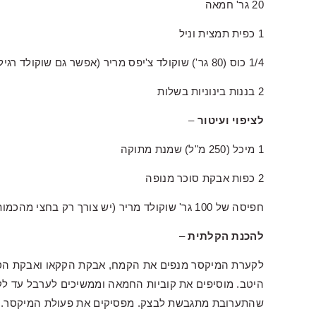
20 גר' חמאה
1 כפית תמצית וניל
1/4 כוס (80 גר') שוקולד צ'יפס מריר (אפשר גם שוקולד רגיל קצוץ גס)
2 בננות בינוניות בשלות
לציפוי ועיטור
–
1 מיכל (250 מ"ל) שמנת מתוקה
2 כפות אבקת סוכר מנופה
חפיסה של 100 גר' שוקולד מריר (יש צורך רק בחצי מהכמות)
להכנת הקלתית
–
לקערת המיקסר מנפים את הקמח, אבקת הקקאו ואבקת הסוכ
היטב. מוסיפים את קוביות החמאה וממשיכים לערבל עד לק
שהתערובת מתגבשת לבצק. מפסיקים את פעולת המיקסר. בע