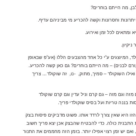
בן, מה הייתם בוחרים?
יתרונות וחסרונות וקשה להכריע מי מביניהם עדיף.
ומתאים לכל זמן ואירוע.
ניקיון.
ד, המיוצגים ע"י כל אחד מהצבעים הללו (אע"פ שבאופן
ורם לבנים) – מה הייתם בוחרים? גם כאן קשה להכריע.
ואילו השוקולד – סמיך, מתוק, -נו, זה שוקולד… צריך
ה וגם מזה – גם קרם וניל עדין וגם קרם שוקולד
ת בננה טריות ועל בסיס שוקולדי פריך.
ו היא שאין צורך לרדד אותו. פשוט מדביקים פיסות בצק
ת התבנית כולה. כדי להבטיח שהבצק אכן יצא פריך חשוב
הוא בתבנית למשך 30 דקות לפחות, ואם יש זמן רצוי אפילו יותר. בזמן הזה מחממים את התנור