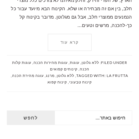
הארץ, של הפרי והירק, וחלק מאיתנו לא צורכים כלל מוצרי
חלב, בין אם זה מבחירה או שלא. הקינוח הבא מיועד עבור כל
הנמנעים ממוצרי חלב, אבל גם מגלוטן. מדובר בקינוח קל
כך-להכנה, מרשים וטעים…
קרא עוד
FILED UNDER:
ללא גלוטן
,
עוגות
,
עוגות מהירות הכנה
,
עוגות קלות
הכנה
,
קינוחים קפואים
LA FRUTTA
TAGGED WITH:
,
ללא גלוטן
,
מרנג
,
עוגה מהירת הכנה
,
קינוח טבעוני
,
קינוח קפוא
PRIMARY
חיפוש
SIDEBAR
באתר...