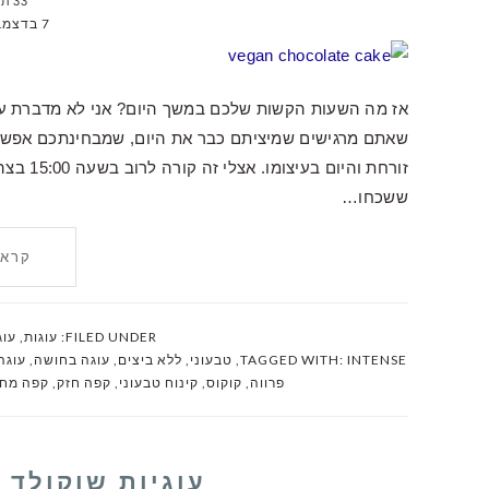
33 תגובות
7 בדצמבר 2016
אז מה השעות הקשות שלכם במשך היום? אני לא מדברת על
שאתם מרגישים שמיציתם כבר את היום, שמבחינתכם אפשר ל
זורחת ו
ששכחו…
קרא 
FILED UNDER:
עוגות
,
עוג
INTENSE
TAGGED WITH:
,
טבעוני
,
ללא ביצים
,
עוגה בחושה
,
עוגה
פרווה
,
קוקוס
,
קינוח טבעוני
,
קפה חזק
,
קפה מחו
עוגיות שוקולד 