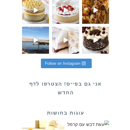
 פתאום קא
ת לילידי יוני! והחודש הע
 שלי לקראת שחרור (סוף סוף אחרי שירות
Follow on Instagram
אני גם בפייס! הצטרפו לדף
החדש
עוגות בחושות