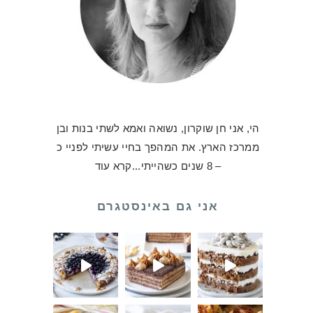
הי, אני חן שוקרון, נשואה ואמא לשתי בנות ובן
ממרכז הארץ. את המהפך בחיי עשיתי לפניי כ
– 8 שנים כשהייתי...
קרא עוד
אני גם באינסטגרם
ולדת שלכם
לו על עוגת ביסקוויטים כע
אלו וקיבל
ילו יצאה מויטרינה אבל היא
ה בשבילכם 💛 ואני לא מתביישת להגיד שהעו