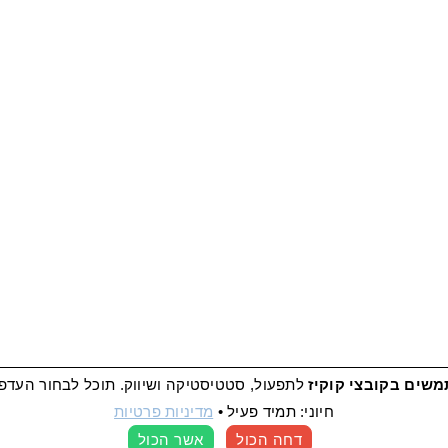
שים בקובצי קוקיז
לתפעול, סטטיסטיקה ושיווק. תוכל לבחור העדפ
מדיניות פרטיות
|
הצהרת נגישות
חיוני: תמיד פעיל
•
מדיניות פרטיות
BRUNCH PRO THEME
אמיר פולק:
הקמת אתרי
דחה הכול
אשר הכול