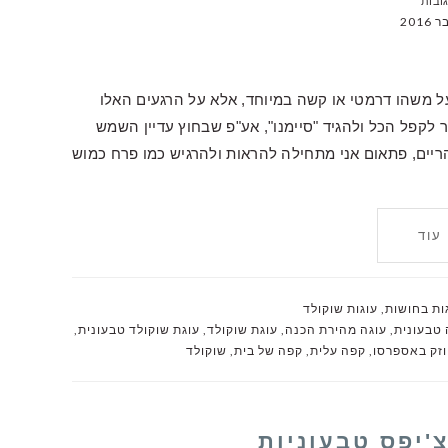
 משהו דרמטי או קשה במיוחד, אלא על הרגעים האלו
קפל הכל ולהגיד "סיימנו", אע"פ שבחוץ עדיין השמש
היום בעיצומו. אצלי זה קורה לרוב בשעה 15:00 בצהריים, פתאום אני מתחילה להראות ולהרגיש כמו פרח כמוש
עוד
ות בחושות
,
עוגות שוקולד
 טבעונית
,
עוגה מהירת הכנה
,
עוגת שוקולד
,
עוגת שוקולד טבעונית
,
זק באספרסו
,
קפה עלית
,
קפה של בית
,
שוקולד
צ'יפס טבעוניות