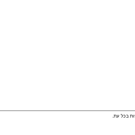
ות בכל עת.
 וורדפרס
העדפות קוקיז