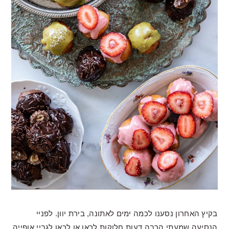
בקיץ האחרון נסענו לכמה ימים לאתונה, בירת יוון. לפניי
הנסיעה שמעתי הרבה דעות חלוקות לכאן או לכאן לגביי אופייה