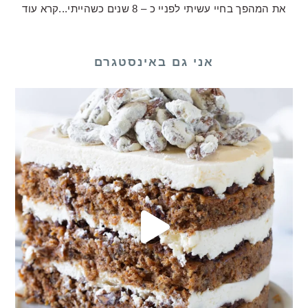
את המהפך בחיי עשיתי לפניי כ – 8 שנים כשהייתי...
קרא עוד
אני גם באינסטגרם
לכם