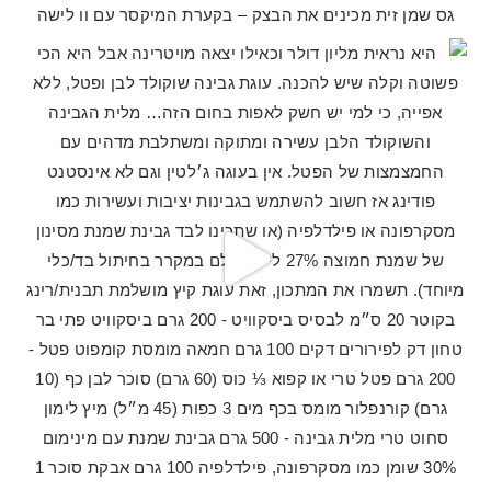
היא
העו