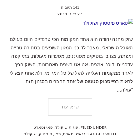
141 תגובות
27 ביוני 2011
שוק מחנה יהודה הוא אחד המקומות הכי טרנדיים היום בעולם
האוכל הישראלי. מעבר לדוכני המזון השופעים בסחורה טרייה
ומפתה, צצו בו בוטיקים מסוגננים, מסעדות מעולות, בתי קפה
עדכניים ודוכני אמנים. אט-אט בשנים האחרונות, השוק הפך
לאחד ממקומות העלייה לרגל של כל המי ומי, ולא אחת יוצא לי
לראות בפייסבוק סטטוס של אחד החברים בסגנון הזה:
"עולה…
קרא עוד
FILED UNDER:
עוגות שוקולד
,
פאי וטארט
TAGGED WITH:
גנאש
,
טארט
,
פאי
,
פיסטוק
,
שוקולד