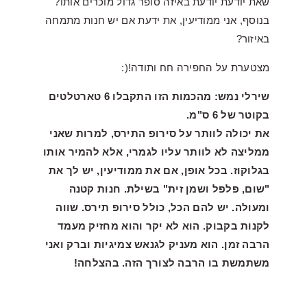
שאת יודעת יודעת באיזה סופר גדול מוכרים אותו?
בנוסף, אני ממודיעין, את ידעת אם יש חנות מתמחה
באיזור?
מצטערת על החפירה חח ותודה!(:
שירלי נמש: מהכמות הזו התקבלו 6 טארטלטים
בקוטר של 6 ס"מ.
את יכולה לוותר על סירופ התירס, למרות שאני
ממליצה לא לוותר עליו לגמרי, אלא להמיר אותו
בגלוקוז. בכל אופן, אם את ממודיעין, יש לך את
"שום, פלפל ושמן זית" בשילת. חנות קטנה
ומעולה. יש להם הכל, כולל סירופ תירס. שווה
לקנות בקבוק. הוא לא יקר והוא מחזיק מעמד
הרבה זמן. הוא מעניק לגנאש צמיגיות וברק ואני
משתמשת בו הרבה לצורך הזה. בהצלחה!