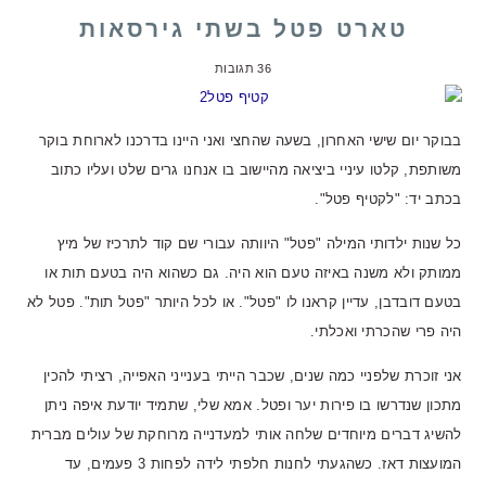
טארט פטל בשתי גירסאות
36 תגובות
בבוקר יום שישי האחרון, בשעה שהחצי ואני היינו בדרכנו לארוחת בוקר
משותפת, קלטו עיניי ביציאה מהיישוב בו אנחנו גרים שלט ועליו כתוב
בכתב יד: "לקטיף פטל".
כל שנות ילדותי המילה "פטל" היוותה עבורי שם קוד לתרכיז של מיץ
ממותק ולא משנה באיזה טעם הוא היה. גם כשהוא היה בטעם תות או
בטעם דובדבן, עדיין קראנו לו "פטל". או לכל היותר "פטל תות". פטל לא
היה פרי שהכרתי ואכלתי.
אני זוכרת שלפניי כמה שנים, שכבר הייתי בענייני האפייה, רציתי להכין
מתכון שנדרשו בו פירות יער ופטל. אמא שלי, שתמיד יודעת איפה ניתן
להשיג דברים מיוחדים שלחה אותי למעדנייה מרוחקת של עולים מברית
המועצות דאז. כשהגעתי לחנות חלפתי לידה לפחות 3 פעמים, עד