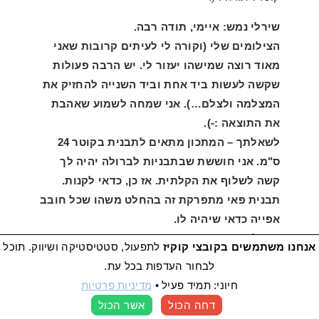
שירלי נמש: איימי, תודה רבה.
הצילומים שלי (וקורה לי לעיתים קרובות שאני
מאוד רוצה שמישהו יעזור לי. יש הרבה פעולות
שקשה לעשות ביד אחת וביד השנייה להחזיק את
המצלמה ולצלם…). אני שמחה לשמוע שאהבת
את התוצאה :-).
לשאלתך – המתכון מתאים לתבנית בקוטר 24
ס"מ. אני חוששת שבתבניות לברולה יהיה לך
קשה לשלוף את הקלתית. אז כן, כדאי לקנות.
תבנית פאי מתפרקת זה בהחלט משהו שכל חובב
אפייה כדאי שיהיה לו.
בהצלחה, ספרי איך יצא!
אנחנו משתמשים בקובצי קוקיז
לתפעול, סטטיסטיקה ושיווק. תוכל
לבחור העדפות בכל עת.
חיוני: תמיד פעיל
•
מדיניות פרטיות
דחה הכול
אשר הכול
העדפות קוקיז