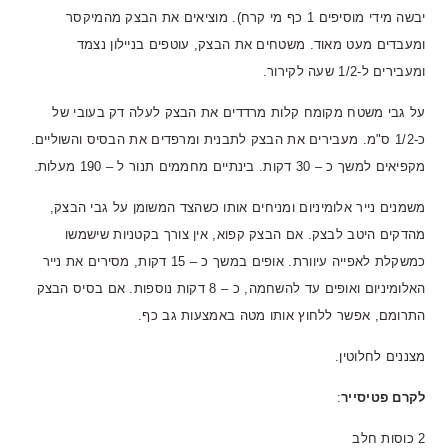
יבשה מידי מוסיפים 1 כף מי קרח). מוציאים את הבצק מהמיקסר
ומעבדים מעט מאוד. משטחים את הבצק, עוטפים בניילון נצמד
ומעבירים ל-1/2 שעה לקירור.
על גבי משטח מקומח קלות מרדדים את הבצק לעלה דק בעובי של
כ-1/2 ס"מ. מעבירים את הבצק לתבנית ומרפדים את הבסיס והשוליים.
מקפיאים למשך כ – 30 דקות. בינתיים מחממים תנור ל – 190 מעלות.
משמנים נייר אלומיניום ומניחים אותו כשהצד המשומן על גבי הבצק,
מהדקים היטב לבצק. אם הבצק קפוא, אין צורך בקטניות שישמשו
כמשקלת לאפייה עיוורת. אופים במשך כ – 15 דקות, מסירים את נייר
האלומיניום ואופים עד להשחמה, כ – 8 דקות נוספות. אם בסיס הבצק
התרומם, אפשר ללחוץ אותו מטה באמצעות גב כף.
מצננים לחלוטין.
לקרם פטיסייר
:
2 כוסות חלב