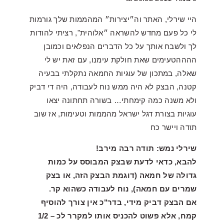
היי שירלי, האתר וה״יצירות״ המהממות שלך גורמות
לי כל פעם מחדש להשראה ״אלוהית", רציתי להודות
לך ולשבח אותך על כל הדברים הנפלאים וכמובן
ההההטעימים שאת חולקת עימנו, עם זאת יש לי
שאלה, במתכון של עוגיות החמאה נתקלתי בבעיה
קטנה, הבצק לא היה ממש נוח לעבודה, היה די דביק
ולא משנה כמה קימחתי… בשורה תחתונה יצאו
עוגיות בצורת דגל ישראל מהממות וטעימות, אז שוב
תודה ויישר כח
שירלי נמש: תודה רבה מירב!
להבא, כדאי לדעת שבצק המבוסס על כמות
גדולה של חמאה (דוגמת הבצק הזה, או בצק
שמרים עם חמאה), נוח לעבודה כשהוא קר.
אם הבצק דביק מידי, בדר"כ אין צורך להוסיף
קמח, אלא פשוט להכניס אותו למקרר לכ – 1/2