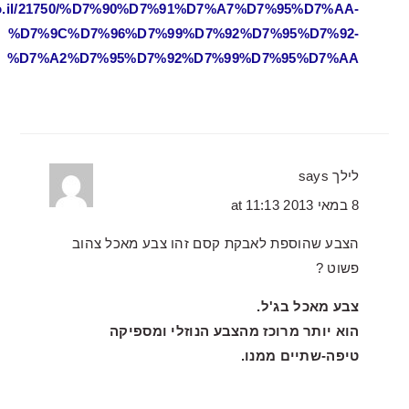
s.co.il/21750/%D7%90%D7%91%D7%A7%D7%95%D7%AA-
%D7%9C%D7%96%D7%99%D7%92%D7%95%D7%92-
%D7%A2%D7%95%D7%92%D7%99%D7%95%D7%AA
לילך
says
8 במאי 2013 at 11:13
הצבע שהוספת לאבקת קסם זהו צבע מאכל צהוב
פשוט ?
צבע מאכל בג'ל.
הוא יותר מרוכז מהצבע הנוזלי ומספיקה
טיפה-שתיים ממנו.