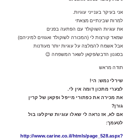
אני בעיקר בענייני עוגיות.
למרות שבינתיים מצאתי
את עוגיות השוקולד עם הפתעה בפנים
שמאד קורצות לי (המכורה לשוקולד ואגוזים למיניהם)
אבל אשמח להמלצה על עוגיות יותר מעודנות
בסגנון הדבש/פקאן לשאר המשפחה 😉
תודה מראש
שירלי נמש: הי!
לצערי מתכון דומה אין לי.
את מכירה את כפתורי מייפל ופקאן של קרין
גורן?
אם לא, אז נראה לי שאלו עוגיות שיקלעו בול
לטעמך:
http://www.carine.co.il/htmls/page_528.aspx?