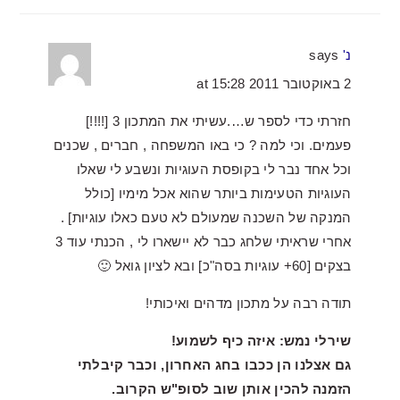
נ'
says
2 באוקטובר 2011 at 15:28
חזרתי כדי לספר ש….עשיתי את המתכון 3 [!!!!]
פעמים. וכי למה ? כי באו המשפחה , חברים , שכנים
וכל אחד נבר לי בקופסת העוגיות ונשבע לי שאלו
העוגיות הטעימות ביותר שהוא אכל מימיו [כולל
המנקה של השכנה שמעולם לא טעם כאלו עוגיות] .
אחרי שראיתי שלחג כבר לא יישארו לי , הכנתי עוד 3
בצקים [60+ עוגיות בסה"כ] ובא לציון גואל 🙂
תודה רבה על מתכון מדהים ואיכותי!
שירלי נמש: איזה כיף לשמוע!
גם אצלנו הן ככבו בחג האחרון, וכבר קיבלתי
הזמנה להכין אותן שוב לסופ"ש הקרוב.