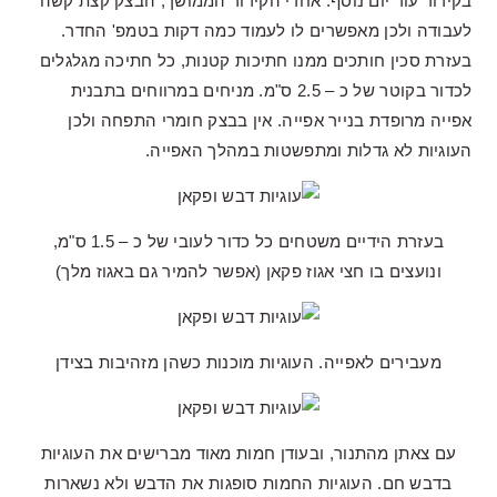
בקירור עוד יום נוסף. אחרי הקירור הממושך, הבצק קצת קשה
לעבודה ולכן מאפשרים לו לעמוד כמה דקות בטמפ' החדר.
בעזרת סכין חותכים ממנו חתיכות קטנות, כל חתיכה מגלגלים
לכדור בקוטר של כ – 2.5 ס"מ. מניחים במרווחים בתבנית
אפייה מרופדת בנייר אפייה. אין בבצק חומרי התפחה ולכן
העוגיות לא גדלות ומתפשטות במהלך האפייה.
בעזרת הידיים משטחים כל כדור לעובי של כ – 1.5 ס"מ,
ונועצים בו חצי אגוז פקאן (אפשר להמיר גם באגוז מלך)
מעבירים לאפייה. העוגיות מוכנות כשהן מזהיבות בצידן
עם צאתן מהתנור, ובעודן חמות מאוד מברישים את העוגיות
בדבש חם. העוגיות החמות סופגות את הדבש ולא נשארות