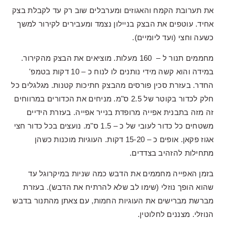
את תערובת הקמח והאגוזים ומערבלים שוב רק עד לקבלת בצק
אחיד. עוטפים את הבצק בניילון נצמד ומעבירים לקירור למשך
כשעה וחצי (ועד ליומיים).
מחממים תנור ל – 160 מעלות. מוציאים את הבצק מהקירור.
במידה והוא קשה מידי נותנים לו לנוח כ – 10 דקות בטמפ'
החדר. בעזרת סכין פורסים מהבצק חתיכות קטנות. מגלגלים כל
חלק לכדור בקוטר של 2.5 ס"מ. מניחים את הכדורים במרווחים
זה מזה בתבנית אפייה מרופדת בנייר אפייה. בעזרת הידיים
משטחים כל כדור לעובי של כ – 1.5 ס"מ. נועצים בכל כדור חצי
אגוז פקאן. אופים כ – 15-20 דקות. העוגיות מוכנות כשהן
מתחילות להזהיב בצדדים.
בזמן האפייה מחממים את הדבש כמה שניות במיקרוגל עד
שהוא הופך נוזלי (שימו לב שלא להרתיח את הדבש). בעזרת
מברשת מברישים את העוגיות החמות, עם צאתן מהתנור בדבש
הנוזלי. מצננים לחלוטין.