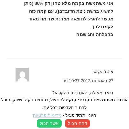
אני משתמשת בקמח מלא טחון דק 80% (ניתן
להשיג ברשת ניצת הדובדבן), עם קמח כזה
אפשר להגיע לתוצאה מצוינת שדומה מאוד
לקמח לבן.
בהצלחה וחג שמח
איטה
says
27 באוגוסט 2013 at 10:37
נראה מעולה, האם ניתן להקפיא?
אנחנו משתמשים בקובצי קוקיז
לתפעול, סטטיסטיקה ושיווק. תוכל
כן, אין שום בעיה להקפיא בקופסא אטומה עד
לבחור העדפות בכל עת.
שלושה חודשים.
חיוני: תמיד פעיל
•
מדיניות פרטיות
דחה הכול
אשר הכול
העדפות קוקיז