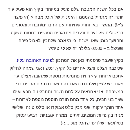
אם בכל השנה המטבח שלנו פעיל במיוחד, בקיץ הוא פעיל עוד
יותר. זה מתחיל בהמממון הזמנות של אוכל מבחוץ (הי פיצה
צ'יז!), ממשיך בארוחות שחיתות עם החברים/חברות ומסתיים
בבישולים של נערות ונערים מתבגרים הנעשים בחסות השקט
והחושך בזמן שאני ישנה, כי מי אמר שלהכין ולאכול פירה
ושניצל ב – 02:00 בלילה זה לא לגיטימי?
בקיץ שעבר פרסמתי כאן את המתכון ל
פיצה האהובה עלינו
שכיכבה אצלנו ואצל אחרים כל הקיץ. עכשיו אני שמחה לחלוק
אתכם ארוחת קיץ רווית פחמימות נוספת שאהובה אצלנו עד
מאוד. יש לציין שלהכנת הארוחה הזאת נרתמים מרבית בני
המשפחה: אני אחראית על לחם השום והתבלינים הבא ואילו
שאר בני הבית, כל אחד מהם תורם תוספת נוספת לארוחה –
אחד חותך ירקות, שני מכין סלט אבוקדו או סלט טונה, שלישי
מניח בקעריות חמוצים, זיתים, ממרח עגבניות ורביעי עסוק
בסלולארי שלו עד שהכל מוכן…:-)