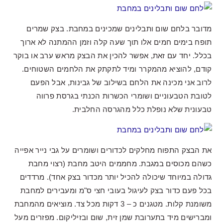
מדובר בלחם שום ותבלינים שמכינים במחבת. בצק שמרים
תופח בימים חמים אלו תוך שעה קלה וזמן ההמתנה לא ארוך
בכלל. יחד עם זאת, אפשר להכין את הבצק מראש ערב או בוקר
קודם, להוציא מהמקרר ומיד לתקתק את הלחמים השטוחים.
לרוב אני מכינה את הלחם בשילוב של גבינות, אבל הפעם
לטובת הטבעוניים ושומרי הכשרות הכנתי בגרסת פרווה
טבעונית שלא נופלת כלל מהגרסה החלבית.
את הבצק התפוח מחלקים לכדורים ושומרים על גבי נייר אפייה
כשהם מכוסים במגבת. מחממים היטב מחבת (רצוי מחבת
גדולה במיוחד שיכולה להכיל יותר מכדור בצק אחד). מרדדים
בכל פעם כדור בצק לעיגול בעובי חצי ס"מ ומעבירים למחבת
משומנת קלות. מטגנים כ – 3 דקות מכל צד. מוציאים מהמחבת
ומברישים מיד בתערובת שמן זית, שום ובזיליקום. מפזרים מעל