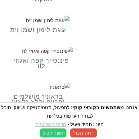
עוגת לימון ושמן זית
פיננסייר קפה ואגוזי
לוז
בראוניז מושלמים
(פרווה וללא גלוטן)
אנחנו משתמשים בקובצי קוקיז
לתפעול, סטטיסטיקה ושיווק. תוכל
לבחור העדפות בכל עת.
חיוני: תמיד פעיל
•
מדיניות פרטיות
עוגת שוקולד מושלמת
דחה הכול
אשר הכול
העדפות קוקיז
לפסח