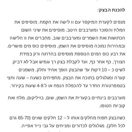
להכנת הבצק
:
מנפים לקערת המיקסר עם וו לישה את הקמח. מוסיפים את
המלח והסוכר ומערבבים היטב. מוסיפים את שיני השום
הכתושות ואת השמרים ומערבבים שוב. מחברים את וו הלישה
ובמהירות נמוכה מוסיפים את השמן. מוסיפים כוס מים פושרים.
את רבע כוס המים הנוספת מוסיפים בהדרגה ורק במידת
הצורך, כף אחר כף, ועד לקבלת בצק רך וגמיש אבל לא דביק.
לשים כ – 10 דקות עד שהבצק הופך אחיד וחלק. משמנים
קערה ומגלגלים בתוכה את הבצק. מתפיחים כשעה – שעה וחצי
בטמפרטורת החדר עד להכפלת הנפח או ל 4-8 שעות בקירור.
מערבבים בינתיים בקערית את השמן, שום, בזיליקום, מלח ואת
קוביות הטופו.
כשהבצק תפוח מחלקים אותו ל – 12 חלקים שווים (65-70 גרם
לכל חלק). מגלגלים לכדורים ומניחים על גבי נייר אפייה.