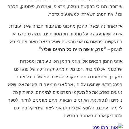
אירופה. תנו לי בבקשה נוטלה, מרציפן ואמרנה, פיסטוק, חלבה
וכו׳. את הפרג השארתי למשוגעים לדבר.
אז לאחרונה יצא לי להכין מתכוני פרג עבור חברה שאני עובדת
איתה ושהתעקשה על מתכוני חג מסורתיים. וכמה טוב שהיא
התעקשה. פתאום גם אני מרגישה שגיליתי את האור וגם לי בא
לצעוק – ״
פרג, איפה היית כל החיים שלי
?״
אוזני ההמן הבאים אלו אוזני ההמן הכי טעימות וממכרות
שהכנתי ואכלתי בחיי. עם מלית מתקתקה ורכה של פרג ועם
בצק רך ומתמוסס בפה מתקבל השילוב המושלם. כל אוהבי
הפרג בודאי ישתגעו עליהן, אבל אני מזמינה דווקא את אלו שלא
נוגעים בפרג, את כל מעקמי הפרצופים למיניהם, להיות קצת
נועזים ולנסות את האוזניים הבאות. אתם מוזמנים לחזור ולספר
לי מה דעתכם. הלוואי ואצליח גם אני ליצור שינוי קל בחייכם
ולהדביק אתכם באהבה החדשה.