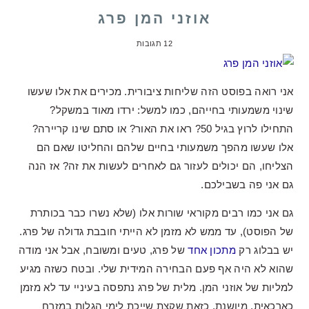
אוזני המן פרג
12 תגובות
אני רואה בפוסט הזה שליחות ציבורית. מכירים את אלו שעשו
שינוי משמעותי בחייהם, כמו למשל: ירדו מאוד במשקל?
התחילו לרוץ בגיל 50? ראו את האור? או סתם שינו קריירה?
אלו שעשו מהפך משמעותי בחיים שלהם והחליטו שאם הם
הצליחו, הם יכולים לעזור גם לאחרים לעשות את זה? אז הנה
גם אני פה בשבילכם.
גם אני כמו רבים מקוראי שורות אלו (שלא נשרו כבר בכותרת
של הפוסט), עד ממש לא מזמן לא הייתי חובבת גדולה של פרג.
יש בבלוג רק
מתכון אחד
של פרג, טעים ומשובח, אבל אני מודה
שהוא לא היה אף פעם הבחירה המידית שלי. ובטח כשזה מגיע
למליות של אוזני המן. מלית של פרג נתפסה בעיניי עד לא מזמן
כארכאית, מיושנת, כזאת שקצת שייכת לימי הגלות במזרח