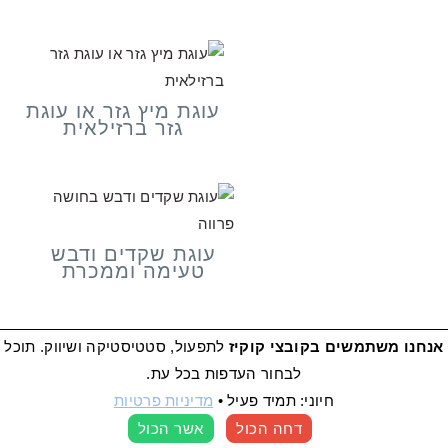
עוגת מיץ גזר או עוגת
גזר ברזילאית
עוגת שקדים ודבש
טעימה וממכרת
אנחנו משתמשים בקובצי קוקיז
לתפעול, סטטיסטיקה ושיווק. תוכל
בואו נעבוד יחד!
לבחור העדפות בכל עת.
חיוני: תמיד פעיל
•
מדיניות פרטיות
דחה הכול
אשר הכול
העדפות קוקיז