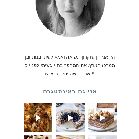
הי, אני חן שוקרון, נשואה ואמא לשתי בנות ובן
ממרכז הארץ. את המהפך בחיי עשיתי לפניי כ
– 8 שנים כשהייתי...
קרא עוד
אני גם באינסטגרם
קוויטים כע
תי בסטורי את הלחמניות בצל האלו וקיבל
נה אבל היא
אני לא מתביישת להגיד שהעו
ר השחור משנות השמונים עשתה פתאום קא