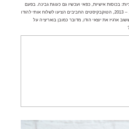
ות: בכוסות אישיות, כפאי ועכשיו גם כעוגת גבינה. בפעם
האחרונה שפרסמתי מתכון לואריציה על בנופי פאי אי שם ב – 2013, הטוקבקיסטים החביבים הציעו לשלוח אותי להודו
שוב ארגיז את יוצאי הודו, מדובר כמובן בואריציה על