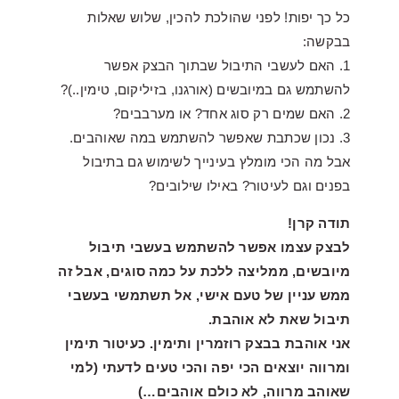
כל כך יפות! לפני שהולכת להכין, שלוש שאלות
בבקשה:
1. האם לעשבי התיבול שבתוך הבצק אפשר
להשתמש גם במיובשים (אורגנו, בזיליקום, טימין..)?
2. האם שמים רק סוג אחד? או מערבבים?
3. נכון שכתבת שאפשר להשתמש במה שאוהבים.
אבל מה הכי מומלץ בעינייך לשימוש גם בתיבול
בפנים וגם לעיטור? באילו שילובים?
תודה קרן!
לבצק עצמו אפשר להשתמש בעשבי תיבול
מיובשים, ממליצה ללכת על כמה סוגים, אבל זה
ממש עניין של טעם אישי, אל תשתמשי בעשבי
תיבול שאת לא אוהבת.
אני אוהבת בבצק רוזמרין ותימין. כעיטור תימין
ומרווה יוצאים הכי יפה והכי טעים לדעתי (למי
שאוהב מרווה, לא כולם אוהבים…)