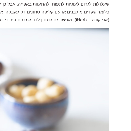
שעלולות לגרום לעוגיות לתפוח ולהתעוות באפייה, אבל כן יש
כלומר שקדים מולבנים או עם קליפה טחונים דק לאבקה. אות
(אני קונה ב iHerb), ואפשר גם לטחון לבד למרקם פירורי דק. שימו לב שלא לטחון יתר על המידה לקבלת מחית.