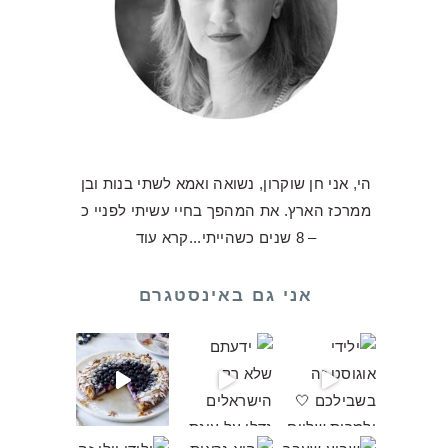
הי, אני חן שוקרון, נשואה ואמא לשתי בנות ובן
ממרכז הארץ. את המהפך בחיי עשיתי לפניי כ
– 8 שנים כשהייתי...
קרא עוד
אני גם באינסטגרם
ולדת שלכם
לו על עוגת ביסקוויטים כע
אלו וקיבל
ילו יצאה מויטרינה אבל היא
ה בשבילכם 💛 ואני לא מתביישת להגיד שהעו