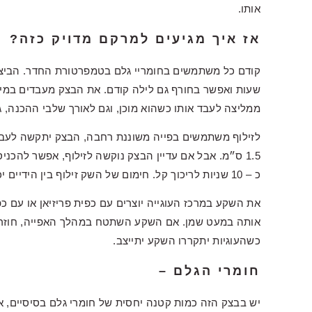
אותו.
אז איך מגיעים למרקם מדויק כזה?
קודם כל משתמשים בחומריי גלם בטמפרטורת החדר. הביצ
שעות ואפשר בחורף גם לילה קודם. את הבצק מעבדים במיקסר
ממליצה לעבד אותו כשהוא מוכן, וגם לאורך שלבי ההכנה, גם
לזילוף משתמשים בפייה משוננת רחבה, הבצק יתקשה לעבור 
1.5 ס״מ. אבל אם עדיין הבצק נוקשה לזילוף, אפשר להכני
כ – 10 שניות לריכוך קל. חימום של השק זילוף בין הידיים יכול לעזור גם כן.
את השקע במרכז העוגייה יוצרים עם כפית פריזיאן או עם 
אותה במעט שמן. אם השקע השתטח במהלך האפייה, חוזרים
כשהעוגיות יתקררו השקע יתייצב.
חומרי הגלם –
יש בבצק הזה כמות קטנה יחסית של חומרי גלם בסיסיים, אי