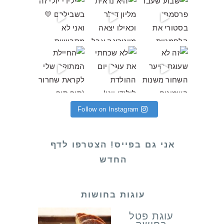
 פתאום קא
ת לילידי יוני! והחודש הע
 שלי לקראת שחרור (סוף סוף אחרי שירות
Follow on Instagram
אני גם בפייס! הצטרפו לדף
החדש
עוגות בחושות
עוגת פטל