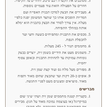
מסובבים את הקערה רבע סיבוב וחוזרים על הקיפול.
חוזרים על הפעולה הזאת עוד פעמיים נוספות.
מעבירים את הבצק למרכז תבנית האפייה ועם
המריות הופכים אותו כך שהצד המשומן יפנה כלפיי
מעלה. אין צורך לסדר את הבצק בתבנית הוא ימלא
אותה במהלך התפיחה.
מכסים את התבנית ומתפיחים כשעה וחצי ועד
להכפלת הנפח.
מחממים תנור ל - 245 מעלות.
משמנים מעט את הידיים בשמן זית, יוצרים בבצק
גומחות עמוקות עד לתחתית התבנית ובאופן צפוף
יחסית.
מפזרים מעל מלח גס ועוד קצת שמן זית.
אופים כ-20 דקות ועד שהבצק שחום מאוד ותפוח
מאוד. מוציאים ומצננים מעט לפניי ההגשה.
מברישים
בקערית קטנה מחממים שמן זית ושתי שיני שום
במיקרוגל (או בעוצמה נמוכה מאוד על הגז). מבירים
את הפוקאצ׳ה החמה בתערובת. (לא חובה)