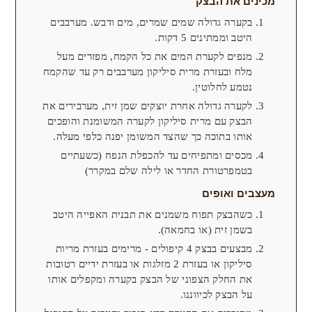
מכינים את הבצק
בקערה גדולה שמים שמרים, מים ודבש. מערבבים
היטב וממתינים 5 דקות.
מנפים לקערת המים את כל הקמח, מפזרים מעל
מלח ובעזרת מרית סיליקון מערבבים רק עד שהקמח
נטמע לחלוטין.
לקערה גדולה אחרת יוצקים שמן זית, מערבירים את
הבצק עם מרית סיליקון לקערה המשומנת והופכים
אותו בתוכה כך שהצד המשומן יפנה כלפי מעלה.
מכסים ומתפיחים עד להכפלת הנפח (כשעתיים
בטמפרטורת החדר או לילה שלם במקרר)
מעצבים ואופים
כשהבצק תפוח משמנים את תבנית האפייה היטב
בשמן זית (או בחמאה).
מבצעים בבצק 4 קיפולים - מרימים בעזרת מריות
סיליקון או בעזרת 2 מזלגות או בעזרת ידיים רטובות
את החלק הצפוני של הבצק בקערה ומקפלים אותו
על הבצק לכיווננו.