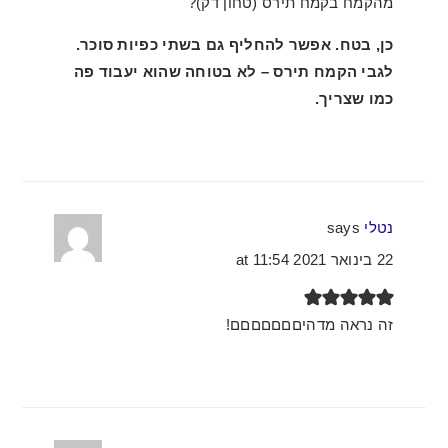
מהקמח בקמח תירס (טחון דק)?
כן, בטח. אפשר להחליף גם בשתי כפיות סוכר.
לגבי הקמח תירס – לא בטוחה שהוא יעבוד פה
כמו שצריך.
נטלי
says
22 בינואר 2021 at 11:54
זה נראה מדהיםםםםםםם!