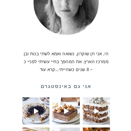
הי, אני חן שוקרון, נשואה ואמא לשתי בנות ובן
ממרכז הארץ. את המהפך בחיי עשיתי לפניי כ
– 8 שנים כשהייתי...
קרא עוד
אני גם באינסטגרם
ולדת שלכם
לו על עוגת ביסקוויטים כע
אלו וקיבל
ילו יצאה מויטרינה אבל היא
ה בשבילכם 💛 ואני לא מתביישת להגיד שהעו