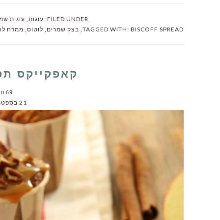
FILED UNDER:
עוגות
,
עוגות שמ
BISCOFF SPREAD
TAGGED WITH:
,
בצק שמרים
,
לוטוס
,
ממרח לו
קאפקייקס תפ
69 תגובות
21 בספטמבר 2011