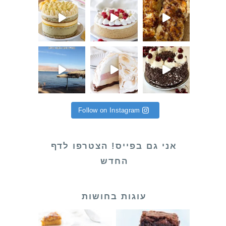
 פתאום קא
ת לילידי יוני! והחודש הע
 שלי לקראת שחרור (סוף סוף אחרי שירות
Follow on Instagram
אני גם בפייס! הצטרפו לדף
החדש
עוגות בחושות