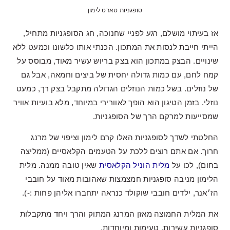
סופגניות טארט לימון
אז בעיתוי מושלם, רגע לפניי שחנוכה, חג הסופגניות מתחיל,
הייתי חייבת לנסות את המתכון. הכנתי אותו כלשונו וכמעט ללא
שינויים. הבצק במתכון הוא בצק בריוש עשיר מאוד, מבוסס על
קמח לחם, עם כמות גדולה יחסית של ביצים וחמאה, אבל גם
של נוזלים. בשל כמות הנוזלים הגדולה מתקבל בצק רך, כמעט
נוזלי. בזמן הטיגון הוא הופך לאוורירי במיוחד, מלא בועיות אוויר
שמסייעות למרקם הרך של הסופגניות.
החלטתי לשדך לסופגניות האלו קרם לימון וציפוי של מרנג
חרוך. אם אתם רוצים ללכת על הטעמים הקלאסיים (ממליצה
בחום), לכו על
מלית הוניל הקלאסית
שאין טובה ממנה. מלית
הלימון מניבה סופגניות חמצמצות שאהובות מאוד על חובבי
הז׳אנר, ילדים חובבי שוקולד כנראה יתחברו אליהן פחות :-).
את המלית החמוצה מאזן המרנג המתוק והרך ויחד מתקבלות
סופגניות עשירות, טעימות ומיוחדות.