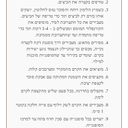
טורפים בקערה את הביצים.
כשמיץ הלימון רותח והסוכר נמס לחלוטין, יוצקים
אותו בזרם דק לביצים תוך כדי טריפה של הביצים.
מעבירים את כל התערובת לסיר, מוסיפים את
הקורנפלור המומס ומבשלים כ – 3-4 דקות תוך כדי
טריפה מתמדת ועד שהתערובת מסמיכה.
מסירים מהאש. מעבירים דרך מסננת דקה לקערה
נקייה, מכסים כך שהניילון הנצמד נוגע ישירות
בקרם. שומרים בקירור עד שהסופגניות מוכנות
למילוי.
מוציאים את הקרם מהמקרר ומערבבים קלות.
מקציפים את השמנת המתוקה עם אבקת סוכר
לקצפת יציבה.
מקפלים בהדרגה, בכל פעם שליש מהקצפת לקרם
לימון.
מעבירים את הקרם לשק זילוף עם פייה חלקה בקוטר
1 ס״מ.
יוצרים בכל סופגנייה עם סכין חדה פתח עד למרכז
הסופגנייה.