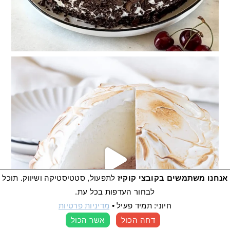
 הע
אנחנו משתמשים בקובצי קוקיז
לתפעול, סטטיסטיקה ושיווק. תוכל
לבחור העדפות בכל עת.
חיוני: תמיד פעיל
•
מדיניות פרטיות
דחה הכול
אשר הכול
העדפות קוקיז