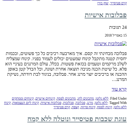
קרם פטיסייר
,
שוק בורו
פבלובות אישיות
24 תגובות
15 באפריל 2018
פבלובה מבחינתי זה קסם. איך מארבעה רכיבים כל כך פשוטים, ובכמות
יחסית קטנה מתקבל קינוח שמעטים יכולים לעמוד בפניו. קינוח שמצליח
לשלב מרקמים וטעמים בכזאת פשטות. בכלל, עולם המרנגים בעיניי הוא
פלא. כל שיטת הכנה מניבה תוצאה אחרת ושונה, וכל הבדל קטן באופן
ההכנה או ברכיבים יוצר מרנג אחר. פבלובה, בניגוד לבת דודתה, נשיקת
המרנג…
קרא עוד
Filed Under:
ללא גלוטן
,
מתכונים לחג
,
מתכונים לפסח
,
קינוחים אישיים
,
קינוחים וממתקים
Tagged With:
ללא גלוטן
,
מרנג
,
פבלובה
,
פבלובות
,
פבלובות אישיות
,
קינוח ליום העצמאות
,
קינוח
ללא גלוטן
,
קינוח לפסח
,
קינוח פרווה
,
קצפת
,
קרם פטיסייר
עוגת שכבות פטיסייר ונוטלה ללא קמח