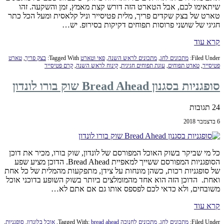
שיתאימו לכם, אבל הטארט הזה דורש קצת מאמץ, זמן והשקעה. זהו
טארט של בצק שקדים פריך, מלית פטיסייר וניל קלאסית ומעל הכל כתר
חגיגי של שושני פרוסות תפוחים דקיקות בסירופ. יש…
קרא עוד
Filed Under:
מתכונים לחג
,
מתכונים לראש השנה
,
פאי וטארט
Tagged With:
בצק פריך
,
טארט
פטיסייר
,
טארט תפוחים
,
עוגת תפוחים חגיגית
,
קינוח לראש השנה
,
קרם פטיסייר
סופגניות בסגנון Bread Ahead שוק בורו לונדון
24 תגובות
6 בדצמבר 2018
כל מי שביקר בשוק האוכל המפורסם של לונדון, שוק בורו, מכיר את דוכן
הסופגניות המפורסם ששייך למאפיית Bread Ahead. הדוכן מציע שפע
של סופגניות רכות, כשהן מונחות על צידן, מתפקעות מהמלית של כל אחת
ואחת. הדוכן הזה הוא אחד מהמומלצים ביותר בשוק השופע בדוכני אוכל
משובחים, ולא כדאי לכם לפספס אותו גם אם אתם לא…
קרא עוד
Filed Under:
מתכונים לחג
,
מתכונים לחנוכה
bread ahead
Tagged With:
,
אוכל בלונדון
,
סופגניות
,