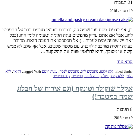
21 תגובות
19 באפריל 2016
כן, אני יודעת. פסח עוד שנייה פה, ורובכם בוודאי סגורים כבר על התפריט
לחג. אבל אם אתם עדיין מחפשים עוגה חגיגית וטעימה לימי החג (בכל
זאת יש שבעה ימים לעבור…) אל תפספסו את העוגה הזאת. מדובר
בעוגה יחסית מורכבת להכנה, עם מספר שלבים, אבל אף שלב לא ממש
קשה או מסובך, והיא לחלוטין שווה את ההשקעה…
קרא עוד
Filed Under:
ללא גלוטן
,
מתכונים לחג
,
מתכונים לפסח
,
עוגות רושם
Tagged With:
דקואז'
,
ללא
גלוטן
,
ללא קמח
,
נוטלה
,
עוגה לפסח
,
פטיסייר
,
קרם פטיסייר
אקלר שוקולד וטונקה (וגם אירוח של הבלוג
שמח במטבח!)
8 תגובות
9 במרץ 2016