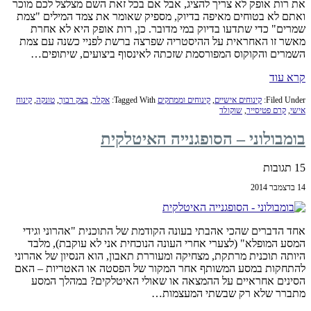
את רות אופק לא צריך להציג, אבל אם בכל זאת השם מצלצל לכם מוכר
ואתם לא בטוחים מאיפה בדיוק, מספיק שאומר את צמד המילים "צמת
שמרים" כדי שתדעו בדיוק במי מדובר. כן, רות אופק היא לא אחרת
מאשר זו האחראית על ההיסטריה שפרצה ברשת לפניי כשנה עם צמת
השמרים והקוקוס המפורסמת שזכתה לאינסוף ביצועים, שיתופים…
קרא עוד
Filed Under:
קינוחים אישיים
,
קינוחים וממתקים
Tagged With:
אקלר
,
בצק רבוך
,
טונקה
,
קינוח
אישי
,
קרם פטיסייר
,
שוקולד
בומבולוני – הסופגנייה האיטלקית
15 תגובות
14 בדצמבר 2014
אחד הדברים שהכי אהבתי בעונה הקודמת של התוכנית "אהרוני וגידי
המסע המופלא" (לצערי אחרי העונה הנוכחית אני לא עוקבת), מלבד
היותה תוכנית מרתקת, מצחיקה ומעוררת תאבון, הוא הנסיון של אהרוני
להתחקות במסע המשותף אחר המקור של הפסטה או האטריות – האם
הסינים אחראיים על ההמצאה או שאולי האיטלקים? במהלך המסע
מתברר שלא רק שבשתי המעצמות…