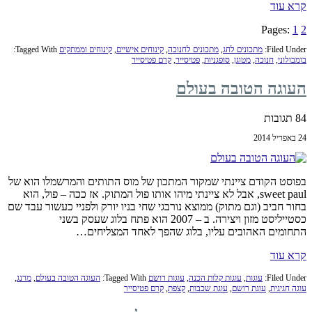
קרא עוד
Page
Page
Pages:
1
2
Filed Under:
מתכונים לחג
,
מתכונים לחנוכה
,
קינוחים אישיים
,
קינוחים וממתקים
Tagged With:
בומבולוני
,
חנוכה
,
מטוגן
,
סופגניות
,
פטיסייר
,
קרם פטיסייר
העוגה הטובה בעולם
84 תגובות
24 באפריל 2014
בפוסט הקודם ציינתי שמקור המתכון של מוס התותים והמרשמלו הוא של
sweet paul, אבל לא ציינתי מיהו אותו פול המתוק. אז ככה – פול, הוא
בחור חביב (וגם מתוק) ממוצא נורבגי שחי בניו יורק ולפניי כעשור עבד שם
כסטייליסט מזון ויצירה. ב – 2007 הוא פתח בלוג שעסק בשני
התחומים האהובים עליו, בלוג שהפך לאחד המצליחים…
קרא עוד
Filed Under:
עוגות
,
עוגות קלות הכנה
,
עוגות רושם
Tagged With:
העוגה הטובה בעולם
,
מרנג
,
עוגה חגיגית
,
עוגת רושם
,
עוגת שכבות
,
קצפת
,
קרם פטיסייר