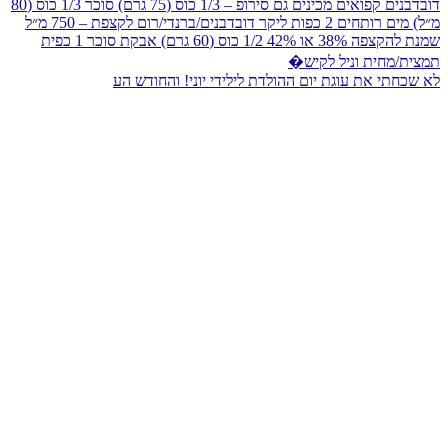
לא שכחתי את עוגת יום ההולדת לילידי יוני! והחודש הע