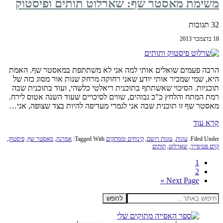
משימת מאסטר שף: שארלוט תותים ופיסטוק
32 תגובות
18 בדצמבר 2013
הרבה פעמים שואלים אותי למה אני לא משתתפת במאסטר שף. האמת
היא, שמי שמכיר אותי יודע שאני רחוקה מרחק שנות אור מסוג כזה של
תוכניות. הסיכוי שאשתתף בתוכנית ריאלטי כלשהי, ועוד בתוכנית שבה
רמת המתח והלחץ כ"כ גבוהים, שווים לסיכויים שעוד השנה אטוס לירח.
מאסטר שף זו תוכנית שבה אני לגמרי מעדיפה להיות בצד שצופה, אני…
קרא עוד
Filed Under:
עוגות
,
עוגות רושם
,
קינוחים וממתקים
Tagged With:
אמרנה
,
מאסטר שף
,
פיסטוק
,
קרם פטיסייר
,
שארלוט
,
תותים
Page
1
Page
2
Go
Next Page »
to
חיפוש
Primary
באתר...
Sidebar