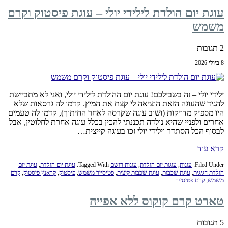
עוגת יום הולדת לילידי יולי – עוגת פיסטוק וקרם
משמש
2 תגובות
8 ביולי 2026
ילידי יולי – זה בשבילכם! עוגת יום ההולדת לילידי יולי, ואני לא מתביישת
להגיד שהעוגה הזאת הוציאה לי קצת את המיץ. קדמו לה גרסאות שלא
היו מספיק מדויקות (ושוב עוגה שקרסה לאחר החיתוך), קדמו לה טעמים
אחרים ולפניי שהיא נולדה תכננתי להכין בכלל עוגה אחרת לחלוטין, אבל
לבסוף הכל הסתדר וילידי יולי זכו בעוגה קייצית…
קרא עוד
Filed Under:
עוגות
,
עוגות יום הולדת
,
עוגות רושם
Tagged With:
עוגת יום הולדת
,
עוגת יום
הולדת חגיגית
,
עוגת שכבות
,
עוגת שכבות קיצית
,
פטיסייר משמש
,
פיסטוק
,
קראנץ פיסטוק
,
קרם
משמש
,
קרם פטיסייר
טארט קרם קוקוס ללא אפייה
5 תגובות