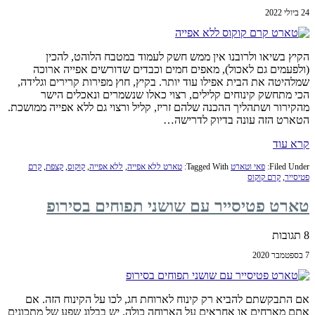
24 ביולי 2022
הקיץ בשיאו ולרובנו אין ממש חשק לעמוד במטבח הלוהט, להכין
(ולפעמים גם לאכול), מאפים חמים וכבדים שדורשים אפייה ארוכה
שמלהיטה את הבית אפילו עוד יותר. בקיץ, חוץ מפירות קרירים וגלידה,
הכי מתחשק קינוחים קלילים, רצוי כאלו שנשמרים ונאכלים הישר
מהקירור ושתהליך ההכנה שלהם זריז, קליל ורצוי גם ללא אפייה ממושכת.
הטארט הזה עונה בדיוק לדרישה…
קרא עוד
Filed Under:
פאי וטארט
Tagged With:
טארט ללא אפייה
,
ללא אפייה
,
קוקוס
,
קצפת
,
קרם
פטיסייר
,
קרם קוקוס
טארט פטיסייר עם שושני תפוחים בסירופ
8 תגובות
7 בספטמבר 2020
אם התבקשתם להביא רק קינוח לארוחת חג, לכו על הקינוח הזה. אם
אתם מארחים או אחראים על הארוחה כולה, יש בבלוג שפע של מתכונים