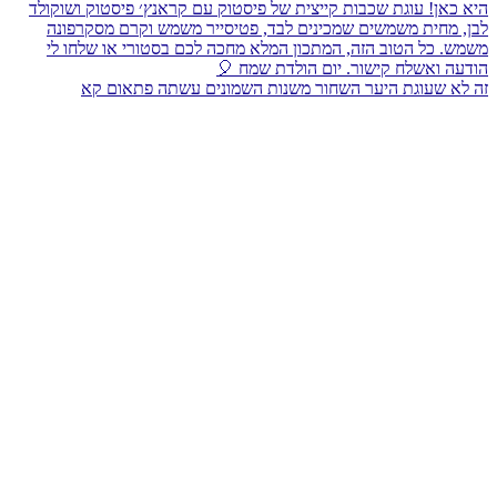
זה לא שעוגת היער השחור משנות השמונים עשתה פתאום קא