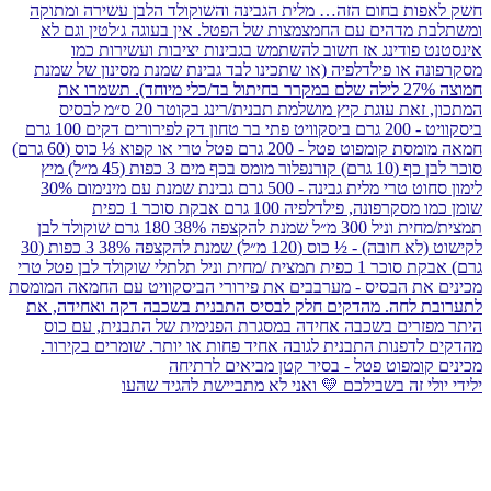
ילידי יולי זה בשבילכם 💛 ואני לא מתביישת להגיד שהעו