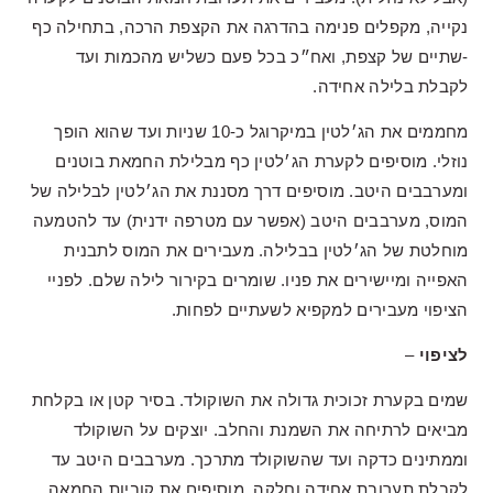
נקייה, מקפלים פנימה בהדרגה את הקצפת הרכה, בתחילה כף
-שתיים של קצפת, ואח״כ בכל פעם כשליש מהכמות ועד
לקבלת בלילה אחידה.
מחממים את הג׳לטין במיקרוגל כ-10 שניות ועד שהוא הופך
נוזלי. מוסיפים לקערת הג׳לטין כף מבלילת החמאת בוטנים
ומערבבים היטב. מוסיפים דרך מסננת את הג׳לטין לבלילה של
המוס, מערבבים היטב (אפשר עם מטרפה ידנית) עד להטמעה
מוחלטת של הג׳לטין בבלילה. מעבירים את המוס לתבנית
האפייה ומיישירים את פניו. שומרים בקירור לילה שלם. לפניי
הציפוי מעבירים למקפיא לשעתיים לפחות.
לציפוי
–
שמים בקערת זכוכית גדולה את השוקולד. בסיר קטן או בקלחת
מביאים לרתיחה את השמנת והחלב. יוצקים על השוקולד
וממתינים כדקה ועד שהשוקולד מתרכך. מערבבים היטב עד
לקבלת תערובת אחידה וחלקה. מוסיפים את קוביות החמאה