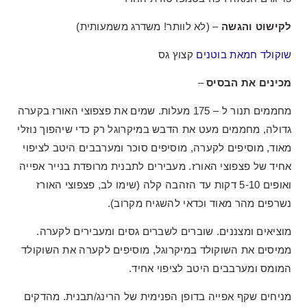
לקישוט והגשה
– (לא לוותר! משדרג משמעותית)
שוקולד חמאת בוטנים
קצוץ גס
מכינים את הבסיס
–
מחממים תנור ל – 175 מעלות. שמים את פצפוצי האורז בקערה
גדולה, מחממים מעט את הדבש במיקרוגל רק כדי שיהפוך נוזלי
מאוד, מוסיפים לקערה, מוסיפים סוכר ומערבבים היטב לציפוי
אחיד של פצפוצי האורז. מעבירים לתבנית מרופדת בנייר אפייה
ואופים 5-10 דקות עד הזהבה קלה (שימו לב, פצפוצי האורז
נשרפים מהר מאוד וכדאי להשגיח מקרוב).
מוציאים ומצננים. שוברים לשברים גסים ומעבירים לקערה.
ממיסים את השוקולד במיקרוגל, מוסיפים לקערה את השוקולד
המומס ומערבבים היטב לציפוי אחיד.
מניחים שקף אפייה בדופן הפנימית של הרינג/תבנית. מהדקים