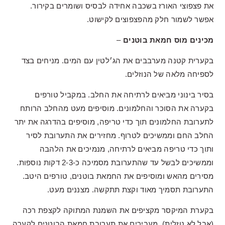
את פצפוצי האורז בשכבה אחידה לבסיס ושומרים בקירור.
אפשר לשמור חלק מהפצפוצים לקישוט.
מכינים מוס חמאת בוטנים
–
בקערית קטנה מערבבים את הג׳לטין עם המים. מניחים בצד
לספיחה מלאה של הנוזלים.
בסיר בינוני מביאים לרתיחה את החלב. במקביל טורפים
בקערה את הסוכר והחלמונים. מוסיפים מעט מהחלב הרותח
לתערובת החלמונים תוך כדי טריפה, מוסיפים בהדרגה את יתר
החלב החם וממשיכים לטרוף. מחזירים את התערובת לסיר
ותוך כדי טריפה מביאים לרתיחה, מנמיכים את הלהבה
וממשיכים לבשל עד שהתערובת מסמיכה כ-2-3 דקות נוספות.
מסירים מהאש ומוסיפים את החמאת בוטנים, טורפים היטב.
התערובת תסמיך מאוד וקצת תתקשה. מצננים מעט.
בקערת המיקסר מקציפים את השמנת המתוקה לקצפת רכה
(אבל לא נוזלית). מעבירים את תערובת חמאת הבוטנים לקערה