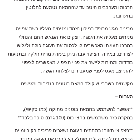
הרכות ומערבבים היטב עד שהחמאה נטמעת לחלוטין
בתערובת.
מכינים מגש מרופד בניילון נצמד ומניחים מעליו רשת אפייה.
מניחים מעליה את העוגה. יוצקים את הגנאש החם והנוזלי
במרכז העוגה ומאפשרים לו לכסות את העוגה כולה ולגלוש
לצדדים. במידה והציפוי עבה ניתן בעזרת מרית חלקה ובתנועות
בודדות ומהירות ליישר את פניי הציפוי. מאפשרים לציפוי
להתייצב מעט לפניי שמעבירים לצלחת הגשה.
מקשטים בשבבי שוקולד חמאת בוטנים בנדיבות ומגישים.
הערות
–
**אפשר להשתמש בחמאת בוטנים מתוקה (כמו סקיפי),
במקרה כזה משתמשים בחצי כוס (100 גרם) סוכר בלבד**
**פצפוצי האורז בתחתית העוגה נשארים פריכים רק ביומיים
הראשונים להכנה ולכן מומלץ לא להכין את העוגה זמן רב