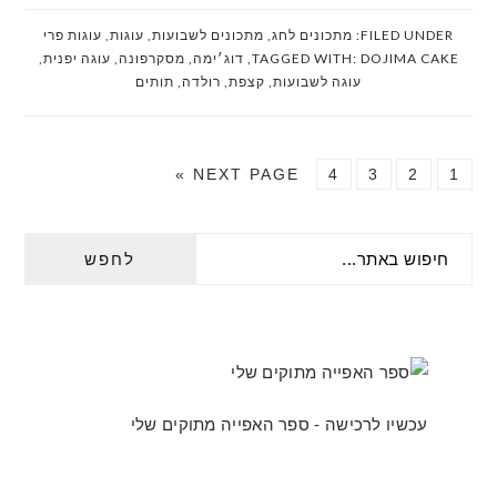
FILED UNDER:
מתכונים לחג
,
מתכונים לשבועות
,
עוגות
,
עוגות פרי
DOJIMA CAKE
TAGGED WITH:
,
דוג׳ימה
,
מסקרפונה
,
עוגה יפנית
,
עוגה לשבועות
,
קצפת
,
רולדה
,
תותים
GO
PAGE
PAGE
PAGE
PAGE
NEXT PAGE »
4
3
2
1
TO
PRIMARY
חיפוש
SIDEBAR
באתר...
עכשיו לרכישה - ספר האפייה מתוקים שלי