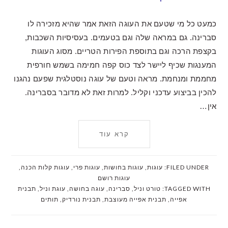
כמעט כל מי שטעם את העוגה הזאת אמר שהיא מזכירה לו
סברינה. גם במראה שלה וגם בטעמים. בעסיסיות השכבות,
בקצפת הרכה וגם בתוספת הפירות הטריים. מסוג העוגות
המענגות שכיף ליישר לצד כוס קפה חמימה בשמש חורפית
מחממת ומנחמת. מראה וטעם של עוגה נוסטלגית שפעם נהגנו
להכין בביצוע עדכני וקליל. למרות זאת לא מדובר בסברינה.
אין…
קרא עוד
FILED UNDER:
עוגות
,
עוגות בחושות
,
עוגות פרי
,
עוגות קלות הכנה
,
עוגות רושם
TAGGED WITH:
טורט וניל
,
סברינה
,
עוגה בחושה
,
עוגת וניל
,
תבנית
אפייה
,
תבנית אפייה מעוצבת
,
תבנית נורדיק
,
תותים