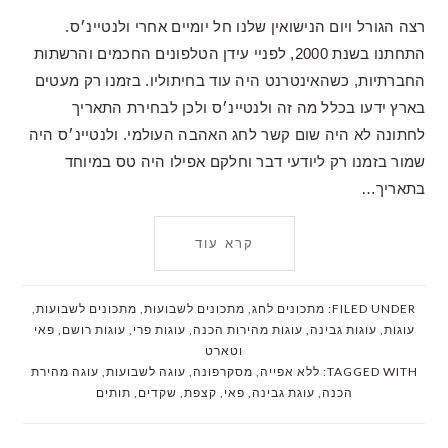
רצה הגורל ויום הנישואין שלנו חל יומיים אחרי ולנטיינ׳ס.
התחתנו בשנת 2000, לפניי עידן הטלפונים החכמים והרשתות
החברתיות, כשהאינטרנט היה עוד בחיתוליו. בזמנו רק מעטים
בארץ ידעו בכלל מה זה ולנטיינ׳ס ולכן לבחירת התאריך
לחתונה לא היה שום קשר לחג האהבה העולמי. ולנטיינ׳ס היה
שמור בזמנו רק ליודעי דבר וחלקם אפילו היה טס במיוחד
בתאריך…
קרא עוד
FILED UNDER:
מתכונים לחג
,
מתכונים לשבועות
,
מתכונים לשבועות
,
עוגות
,
עוגות גבינה
,
עוגות מהירות הכנה
,
עוגות פרי
,
עוגות רושם
,
פאי
וטארט
TAGGED WITH:
ללא אפייה
,
מסקרפונה
,
עוגה לשבועות
,
עוגה מהירת
הכנה
,
עוגת גבינה
,
פאי
,
קצפת
,
שקדים
,
תותים