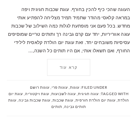
העוגה שהכי כיף להכין בחורף. עוגת שכבות חגיגית ויפה
במראה קלאסי מהודר שתמיד תמיד מצליחה להפתיע אותי
מחדש. בכל פעם אני מופתעת לגלות כמה השילוב של שכבות
עוגה אווריריות, יחד עם קרם גבינה רך ותותים טריים שמוסיפים
עסיסיות משובחים יחד. זאת עוגת יום הולדת קלאסית לילידי
החורף, ואם תשאלו אותי, אם היו תותים כל השנה,…
קרא עוד
FILED UNDER:
עוגות
,
עוגות פרי
,
עוגות רושם
TAGGED WITH:
עוגה חגיגית
,
עוגה לשבועות
,
עוגת ויקטוריה
,
עוגת יום
הולדת
,
עוגת יום הולדת חורפית
,
עוגת שכבות
,
עוגת שכבות גבינה
,
עוגת
תותים גבינה
,
תותים